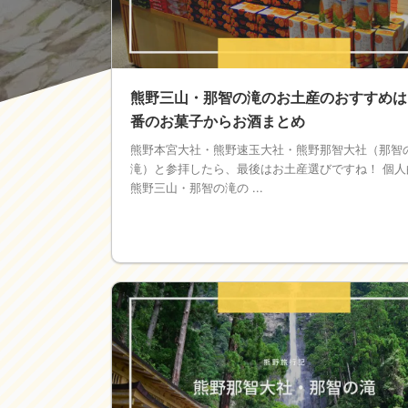
熊野三山・那智の滝のお土産のおすすめは
番のお菓子からお酒まとめ
熊野本宮大社・熊野速玉大社・熊野那智大社（那智
滝）と参拝したら、最後はお土産選びですね！ 個人
熊野三山・那智の滝の ...