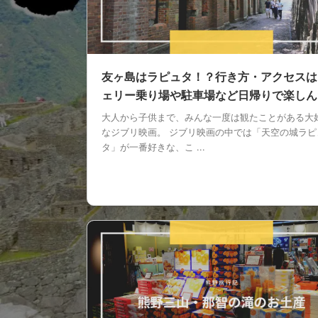
友ヶ島はラピュタ！？行き方・アクセスは
ェリー乗り場や駐車場など日帰りで楽しん
大人から子供まで、みんな一度は観たことがある大
なジブリ映画。 ジブリ映画の中では「天空の城ラピ
タ」が一番好きな、こ ...