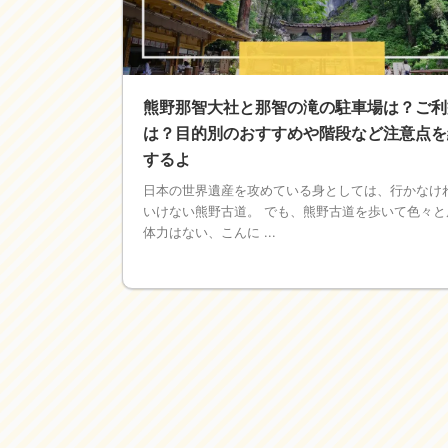
熊野那智大社と那智の滝の駐車場は？ご利
は？目的別のおすすめや階段など注意点を
するよ
日本の世界遺産を攻めている身としては、行かなけ
いけない熊野古道。 でも、熊野古道を歩いて色々と
体力はない、こんに ...