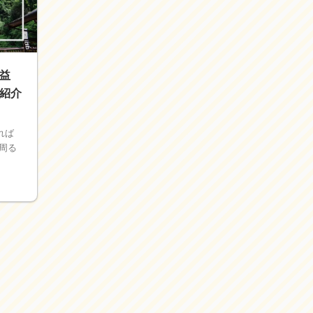
益
紹介
れば
周る