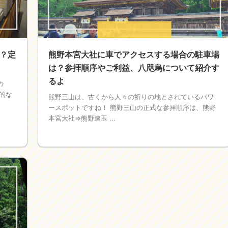
？定
熊野本宮大社に車でアクセスする場合の駐車場
は？参拝順序やご利益、八咫烏について紹介す
るよ
の
的な
熊野三山は、古くから人々の祈りの地とされているパワ
ースポットですね！ 熊野三山の正式な参拝順序は、熊野
本宮大社⇒熊野速玉 ...