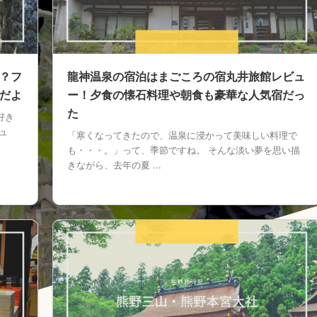
？フ
龍神温泉の宿泊はまごころの宿丸井旅館レビュ
だよ
ー！夕食の懐石料理や朝食も豪華な人気宿だっ
た
好き
ュ
「寒くなってきたので、温泉に浸かって美味しい料理で
も・・・。」って、季節ですね。 そんな淡い夢を思い描
きながら、去年の夏 ...