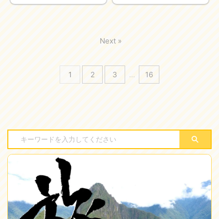
Next »
1
2
3
…
16