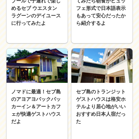
プールで子連れで楽し
てみたら朝食がビュッ
めるセブ ウエスタン
フェ形式で日本語表示
ラグーンのデイユース
もあって安心だったか
に行ってみたよ
ら紹介するよ
ノマドに最適！セブ島
セブ島のトランジット
のアヨアヨバックパッ
ゲストハウスは格安ホ
カーイン＆アートカフ
テルより居心地がいい
ェが快適ゲストハウス
おすすめ日本人宿だっ
だよ
た