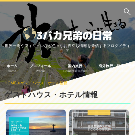
サイト内検索
世界一周やフィリピンなど色々なお役立ち情報を発信するブログメディ
3バカ兄弟のブログ
ア
三男：増田っちのブロ
次男：タクジのブログ
グ
ホーム
プロフィール
国内旅行
海外旅行・世界一周情
Home
Profile
Domestic Travel
Travel Abroad
長男：Yoshiのブログ
HOME
>
ゲストハウス・ホテル情報
ビジネス・ライフハック
ゲストハウス・ホテル情報
車関係
クレジットカード
生活の知恵
国内旅行
中部
中国・四国
北海道・東北
関東