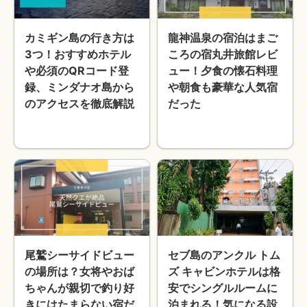
近畿
九州
カミギン島の行き方は
龍神温泉の宿泊はまご
世界一周ブログ
3つ！おすすめホテル
ころの宿丸井旅館レビ
アフリカ
アジア
や必須のQRコード登
ュー！夕食の懐石料理
ヨーロッパ
中東
録、ミンダナオ島から
や朝食も豪華な人気宿
北・中南米
東南アジア
のアクセスを徹底解説
だった
世界一周の準備
Web・ガジェット
スマホ・タブレット
PC・インターネット
ポケモンGO
AND
OR
検索
尾鷲シーサイドビュー
セブ島のアンクル トム
の場所は？女将やおば
ズ キャビンホテルは格
ちゃんが親切で釣り好
安でシングルルームに
きにはたまらない宿だ
泊まれる！気になる設