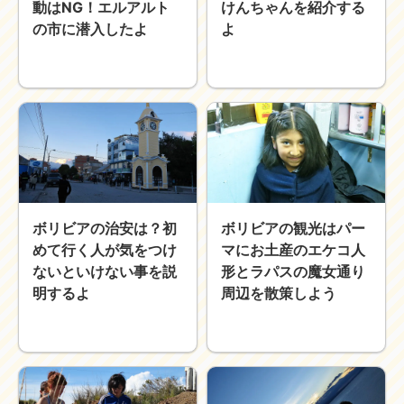
動はNG！エルアルト
けんちゃんを紹介する
近畿
九州
の市に潜入したよ
よ
世界一周ブログ
アフリカ
アジア
ヨーロッパ
中東
北・中南米
東南アジア
世界一周の準備
Web・ガジェット
スマホ・タブレット
PC・インターネット
ボリビアの治安は？初
ボリビアの観光はパー
ポケモンGO
めて行く人が気をつけ
マにお土産のエケコ人
ないといけない事を説
形とラパスの魔女通り
AND
OR
明するよ
周辺を散策しよう
検索