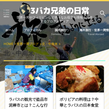
世界一周やフィリピンなど色々なお役立ち情報を発信
サイト内検索
するブログメディア
ホーム
プロフィール
国内旅行
海外旅行・世界一周情
Home
Profile
Domestic Travel
Travel Abroad
3バカ兄弟のブログ
HOME
>
世界一周ブログ
>
北・中南米
>
三男：増田っちのブロ
次男：タクジのブログ
北・中南米
グ
長男：Yoshiのブログ
ビジネス・ライフハック
車関係
クレジットカード
生活の知恵
国内旅行
ラパスの観光で盗品市
ボリビアの料理は？中
中部
中国・四国
泥棒市とは？こんな行
華とラパスの日本食堂
北海道・東北
関東