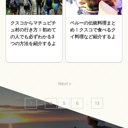
クスコからマチュピチ
ペルーの伝統料理まと
ュ村の行き方！初めて
め！クスコで食べるク
の人でも必ずわかる3
イ料理など紹介するよ
つの方法を紹介するよ
Next »
1
…
4
5
6
…
13