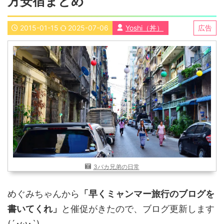
方安宿まとめ
近畿
九州
2015-01-15
2025-07-06
Yoshi（丼）
広告
世界一周ブログ
アフリカ
アジア
ヨーロッパ
中東
北・中南米
東南アジア
世界一周の準備
Web・ガジェット
スマホ・タブレット
PC・インターネット
ポケモンGO
AND
OR
3バカ兄弟の日常
検索
めぐみちゃんから
「早くミャンマー旅行のブログを
書いてくれ」
と催促がきたので、ブログ更新します
(´･ω･`)