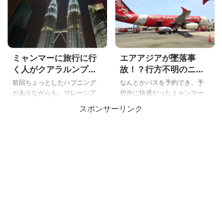
ミャンマーに旅行に行
エアアジアが墜落事
く人がクアラルンプー
故！？行方不明のニュ
ルでUSドル新札を手に
ースが流れた朝に日本
前回ちょっとしたハプニング
なんとかバスを予約でき、予
入れる方法を紹介する
に無事に帰れるのか？
がありながらも、マレーシア
想外に快適だったミャンマー
よ
のクアラルンプールの「EVER
のバス「Elite Express」でヤ
スポンサーリンク
FINE Service」でミャンマービ
ンゴンに帰ってきて、あとは
ザ発行を無事に終え
クアラルンプール経由で日本
た・・・。 こんにちは ボク
に帰るだけですね。 ミャンマ
です。 だが「ミャンマー旅行
ー旅行も無事めでたし、めで
をする為」には、ここマレー
たしで締めくくり・・・。 ち
シアのクアラルンプールで
ゃうの！！旅行は家に無事帰
「更なるミッション」をこな
るまでが旅行なんですよ。 さ
さなければいけません(´･ω･`)
すがのボクのトラブル引き起
今日は「ミャンマーに旅行に
こし旅行でも、これはちょっ
行く人がクアラルンプールで
と「恐怖のトラブル」でし
USドル新札を手に入れる方
た！ 今日は「エアアジアが墜