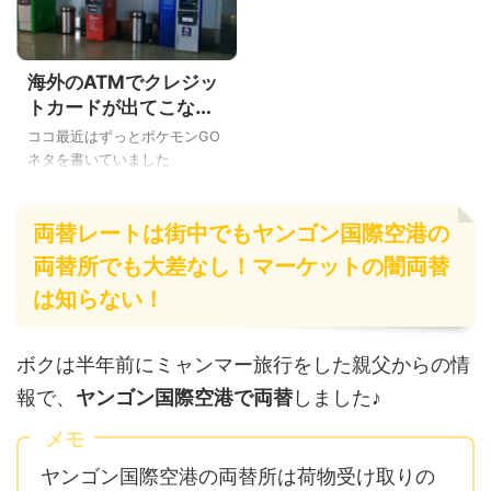
とだからめっちゃ大事です！
ヨーロッパだと100万円越え、
でも、「普通にUSドルや日本
アメリカだと300万円近くして
円からレートのいい両替所で
救急車も有料です。 そんな世
海外のATMでクレジッ
両替するだけでしょ？」と思
界一周バックパッカーの間で
っているアナタは損をしてい
は有名な話から入った、こん
トカードが出てこない
ますよ！ 実は、クレジットカ
にちはYoshiです。 海外旅行や
事を人生初経験したの
ココ最近はずっとポケモンGO
ードの海外キャッシングはお
世界一周中でも、安心して病
で注意点と対応を説明
ネタを書いていました
得なレートで現地通貨を手に
院に行けるように海外旅行保
するよ
が・・・。 しばらくぶりの旅
入れる事ができます。 という
険に加入したいですね♪ でも、
行情報のブログネタを書く、
ことで、今日は「海外旅行や
「海外旅行保険って、高いで
両替レートは街中でもヤンゴン国際空港の
こんばんわYoshiです。 ウチの
世界一周はクレジットカード
しょ？」ってアナタ！ はてな
会社は夏休みの時期がずれて
両替所でも大差なし！マーケットの闇両替
の海外キャッシングが両替よ
クレジットカード付帯の海外
いて、先週一週間早めの夏休
りもお得な理由」を説明する
旅行保険を知っ ...
は知らない！
みを取って、フィリピンのミ
...
ンダナオ島のオザミスとオロ
キエタに行ってました。 いつ
ボクは半年前にミャンマー旅行をした親父からの情
もボクは、海外のATMでクレ
ジットカードの海外キャッシ
報で、
ヤンゴン国際空港で両替
しました♪
ングで現地通貨を用意してい
メモ
ます。 周りの旅友達は海外の
ATMでクレジットカードなど
ヤンゴン国際空港の両替所は荷物受け取りの
が出てこない経験があったけ