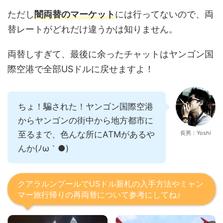
ただし
闇両替のマーケット
には行ってないので、両
替レートがどれだけ違うかは知りません。
両替しすぎて、最後に余ったチャットはヤンゴン国
際空港で全部USドルに戻せますよ！
ちょ！騙された！ヤンゴン国際空港
からヤンゴンの街中から地方都市に
至るまで、色んな所にATMがあるや
長男：Yoshi
んか(ﾉω｀●)
クアラルンプールでUSドル新札の入手方法やミャン
マー旅行帰りの再両替について参考にしてね♪