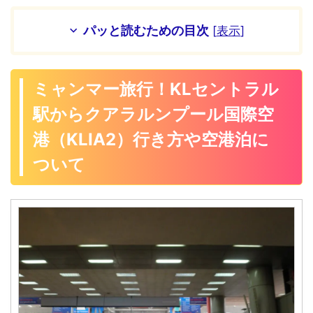
パッと読むための目次
[
表示
]
ミャンマー旅行！KLセントラル
駅からクアラルンプール国際空
港（KLIA2）行き方や空港泊に
ついて