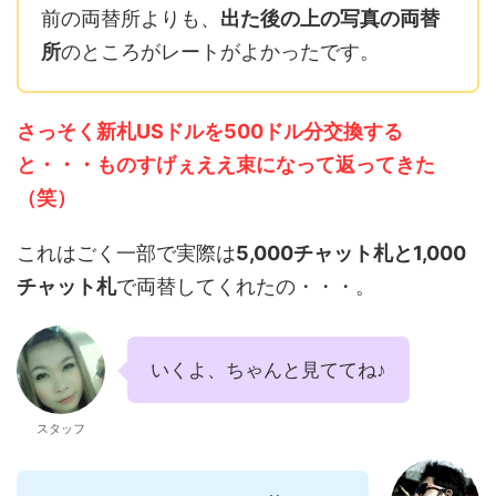
ど、幸いな事にボクは今まで
前の両替所よりも、
出た後の上の写真の両替
一度もなかったの。 しかし、
所
のところがレートがよかったです。
今回の旅でマニラ空港のAT ...
さっそく新札USドルを500ドル分交換する
と・・・ものすげぇええ束になって返ってきた
（笑）
これはごく一部で実際は
5,000チャット札と1,000
チャット札
で両替してくれたの・・・。
いくよ、ちゃんと見ててね♪
スタッフ