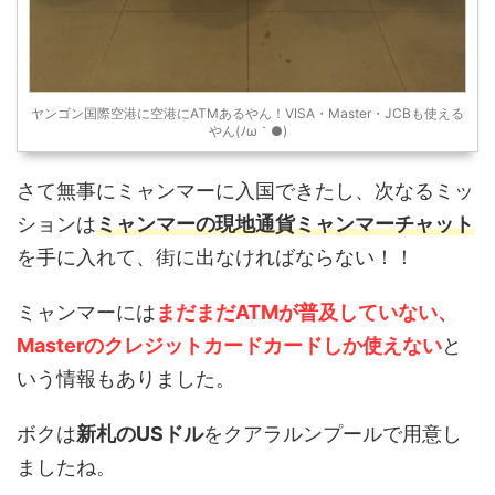
ヤンゴン国際空港に空港にATMあるやん！VISA・Master・JCBも使える
やん(ﾉω｀●)
さて無事にミャンマーに入国できたし、次なるミッ
ションは
ミャンマーの現地通貨ミャンマーチャット
を手に入れて、街に出なければならない！！
ミャンマーには
まだまだATMが普及していない、
Masterのクレジットカードカードしか使えない
と
いう情報もありました。
ボクは
新札のUSドル
をクアラルンプールで用意し
ましたね。