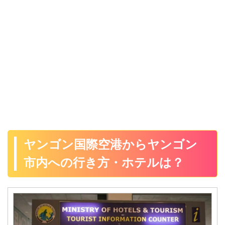
法」を紹介するよ♪ ミャンマー
落事故！？行方不明のニュー
の両替はUSドル・ユーロ・シ
スが流れた朝に日本に無事に
ンガポールドルの新札しか受
帰れるのか？」を書くよ♪ イン
け付けてくれない ミャンマー
ドネシア発シンガポール行き
への旅行は ...
のエアアジア（Ai ...
ヤンゴン国際空港からヤンゴン
市内への行き方・ホテルは？