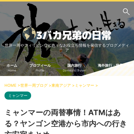
サイト内検索
世界一周やフィリピンなど色々なお役立ち情報を発信するブログメディ
3バカ兄弟のブログ
ア
三男：増田っちのブロ
次男：タクジのブログ
グ
ホーム
プロフィール
国内旅行
海外旅行・世界一周情
Home
Profile
Domestic Travel
Travel Abroad
長男：Yoshiのブログ
ビジネス・ライフハック
HOME
>
世界一周ブログ
>
東南アジア
>
ミャンマー
>
車関係
クレジットカード
ミャンマー
生活の知恵
ミャンマーの両替事情！ATMはあ
国内旅行
る？ヤンゴン空港から市内への行き
中部
中国・四国
北海道・東北
関東