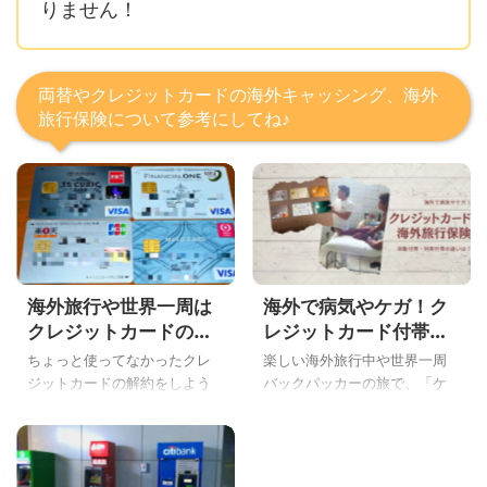
りません！
両替やクレジットカードの海外キャッシング、海外
旅行保険について参考にしてね♪
海外旅行や世界一周は
海外で病気やケガ！ク
クレジットカードの海
レジットカード付帯の
外キャッシングが両替
海外旅行保険の自動付
ちょっと使ってなかったクレ
楽しい海外旅行中や世界一周
よりもお得な理由を説
帯・利用付帯の違いや
ジットカードの解約をしよう
バックパッカーの旅で、「ケ
明するよ
注意点、裏ワザを実体
と思ったら・・・。 ちょうど
ガや病気になって、海外の病
験で徹底解説
更新月がきていて年会費を取
院に行きたい！」と思ったア
られた、こんにちはYoshiで
ナタ！ 海外の病院診療ってめ
す。 ココ、お金にまつわるこ
っちゃ高くて、盲腸の場合は