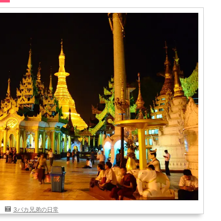
3バカ兄弟の日常