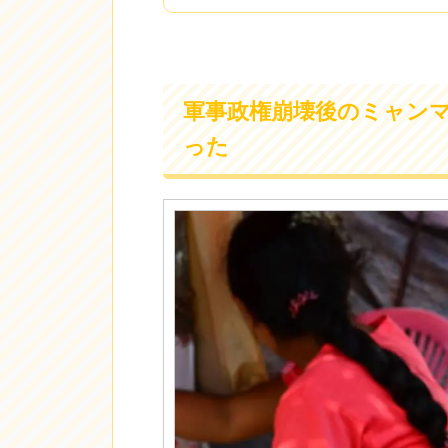
軍事政権崩壊後のミャン
った