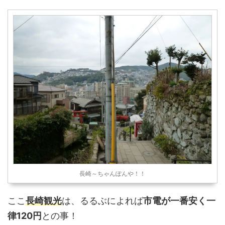
長崎～ちゃんぽんや！！
ここ
長崎観光
は、るるぶによれば
市電が一番安く一
律120円
との事！