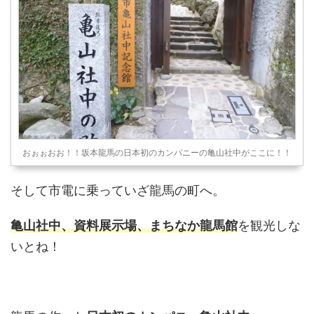
おぉぉおお！！坂本龍馬の日本初のカンパニーの亀山社中がここに！！
そして市電に乗っていざ龍馬の町へ。
亀山社中、資料展示場、まちなか龍馬館
を観光しな
いとね！