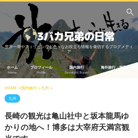
サイト内検索
世界一周やフィリピンなど色々なお役立ち情報を発信するブログメディ
3バカ兄弟のブログ
ア
三男：増田っちのブロ
次男：タクジのブログ
グ
ホーム
プロフィール
国内旅行
海外旅行・世界一周情
Home
Profile
Domestic Travel
Travel Abroad
長男：Yoshiのブログ
ビジネス・ライフハック
HOME
>
国内旅行
>
九州
>
車関係
クレジットカード
九州
生活の知恵
長崎の観光は亀山社中と坂本龍馬ゆ
国内旅行
かりの地へ！博多は大宰府天満宮観
中部
中国・四国
北海道・東北
関東