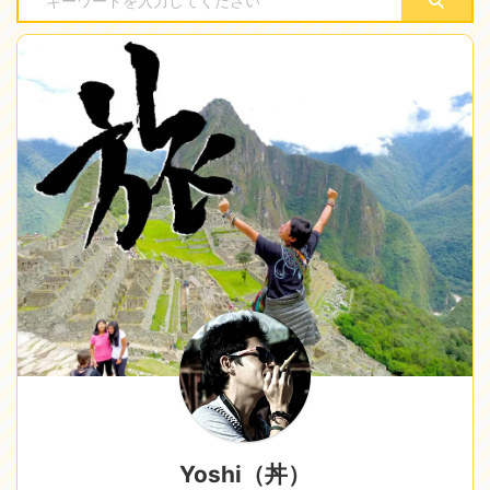
Yoshi（丼）