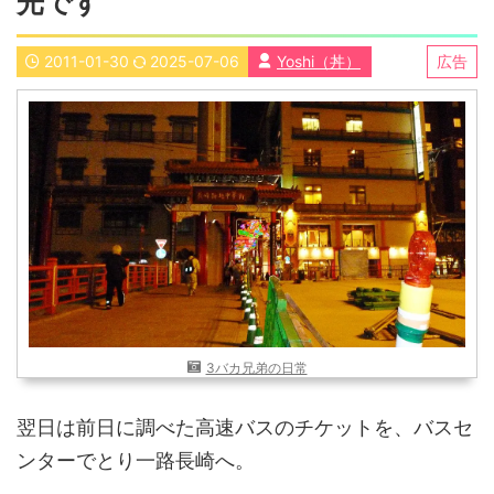
光です
近畿
九州
2011-01-30
2025-07-06
Yoshi（丼）
広告
世界一周ブログ
アフリカ
アジア
ヨーロッパ
中東
北・中南米
東南アジア
世界一周の準備
Web・ガジェット
スマホ・タブレット
PC・インターネット
ポケモンGO
AND
OR
3バカ兄弟の日常
検索
翌日は前日に調べた高速バスのチケットを、バスセ
ンターでとり一路長崎へ。