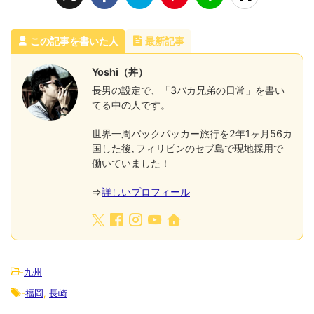
この記事を書いた人
最新記事
Yoshi（丼）
長男の設定で、「3バカ兄弟の日常」を書い
てる中の人です。
世界一周バックパッカー旅行を2年1ヶ月56カ
国した後､フィリピンのセブ島で現地採用で
働いていました！
⇒
詳しいプロフィール
-
九州
-
福岡
,
長崎