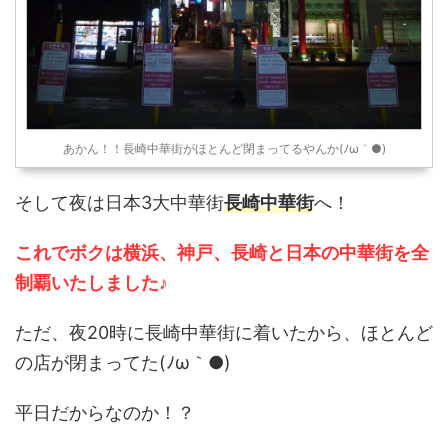
あかん！！長崎中華街がほとんど閉まってるやんか(ﾉω｀●)
そして夜は日本3大中華街
長崎中華街
へ！
これでボクは横浜、神戸、長崎と日本の中華街を全
制覇いたしました♪
ただ、夜20時に長崎中華街に着いたから、ほとんど
の店が閉まってた(ﾉω｀●)
平日だからなのか！？