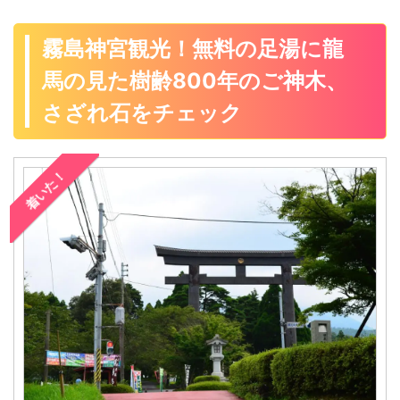
霧島神宮観光！無料の足湯に龍
馬の見た樹齢800年のご神木、
さざれ石をチェック
着いた！