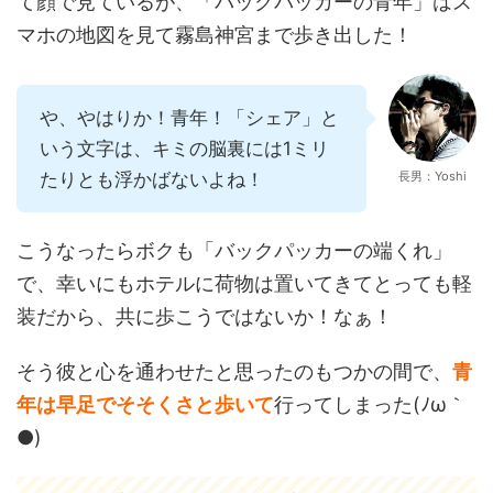
て顔で見ているが、「バックパッカーの青年」はス
マホの地図を見て霧島神宮まで歩き出した！
や、やはりか！青年！「シェア」と
いう文字は、キミの脳裏には1ミリ
たりとも浮かばないよね！
長男：Yoshi
こうなったらボクも「バックパッカーの端くれ」
で、幸いにもホテルに荷物は置いてきてとっても軽
装だから、共に歩こうではないか！なぁ！
そう彼と心を通わせたと思ったのもつかの間で、
青
年は早足でそそくさと歩いて
行ってしまった(ﾉω｀
●)