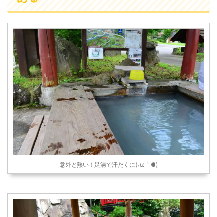
意外と熱い！足湯で汗だくに(ﾉω｀●)