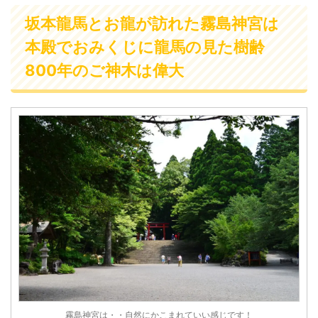
坂本龍馬とお龍が訪れた霧島神宮は
本殿でおみくじに龍馬の見た樹齢
800年のご神木は偉大
霧島神宮は・・自然にかこまれていい感じです！