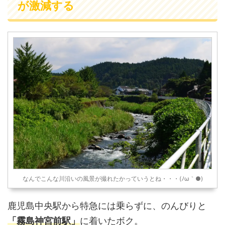
が激減する
なんでこんな川沿いの風景が撮れたかっていうとね・・・(ﾉω｀●)
鹿児島中央駅から特急には乗らずに、のんびりと
「霧島神宮前駅」
に着いたボク。