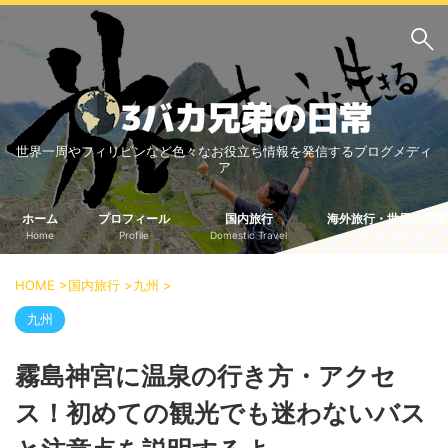
サイト内検索
世界一周やフィリピンなど色々なお役立ち情報を発信するブログメディ
3バカ兄弟のブログ
ア
三男：増田っちのブロ
次男：タクジのブログ
グ
ホーム
プロフィール
国内旅行
海外旅行・世界一周情
Home
Profile
Domestic Travel
Travel Abroad
長男：Yoshiのブログ
ビジネス・ライフハック
HOME
>
国内旅行
>
九州
>
車関係
クレジットカード
九州
生活の知恵
霧島神宮に温泉の行き方・アクセ
国内旅行
ス！初めての観光でも迷わないバス
中部
中国・四国
北海道・東北
関東