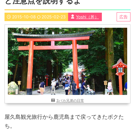
と注意点を説明するよ
近畿
九州
2015-10-08
2025-02-23
Yoshi（丼）
広告
世界一周ブログ
アフリカ
アジア
ヨーロッパ
中東
北・中南米
東南アジア
世界一周の準備
Web・ガジェット
スマホ・タブレット
PC・インターネット
ポケモンGO
AND
OR
3バカ兄弟の日常
検索
屋久島観光旅行から鹿児島まで戻ってきたボクた
ち。