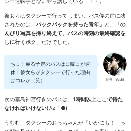
シー運転手となにやら話している・・・。
彼女らはタクシーで行ってしまい、バス停の前に残
されたのは
「バックパックを持った青年」
と、
「の
んびり写真を撮り終えて、バスの時刻の最終確認を
しに行くボク」
だけでした。
ちょ！乗る予定のバスは日曜日が運
休！彼女らがタクシーで行った理由
はコレか（笑）
長男：Yoshi
次の霧島神宮行きのバスは、
1時間以上ここで待た
なければいけない
(ﾉω｀●)
うむむ。タクシーのおっちゃんが「いかにも！」っ