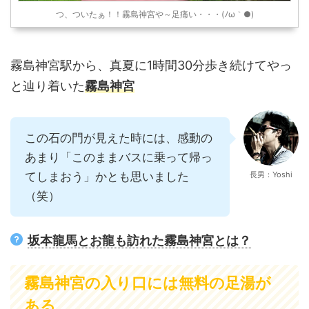
つ、ついたぁ！！霧島神宮や～足痛い・・・(ﾉω｀●)
霧島神宮駅から、真夏に1時間30分歩き続けてやっ
と辿り着いた
霧島神宮
この石の門が見えた時には、感動の
あまり「このままバスに乗って帰っ
てしまおう」かとも思いました
長男：Yoshi
（笑）
坂本龍馬とお龍も訪れた霧島神宮とは？
霧島神宮の入り口には無料の足湯が
ある