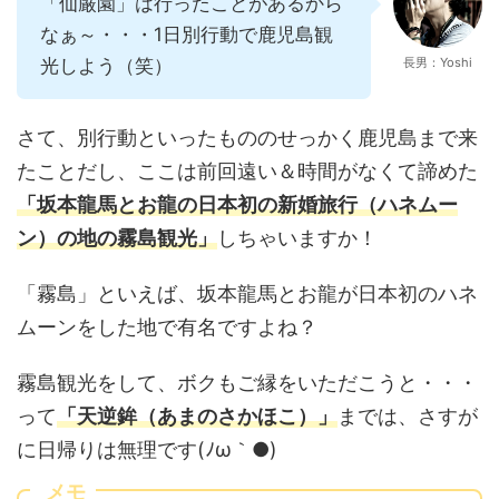
「仙厳園」は行ったことがあるから
なぁ～・・・1日別行動で鹿児島観
光しよう（笑）
長男：Yoshi
さて、別行動といったもののせっかく鹿児島まで来
たことだし、ここは前回遠い＆時間がなくて諦めた
「坂本龍馬とお龍の日本初の新婚旅行（ハネムー
ン）の地の霧島観光」
しちゃいますか！
「霧島」といえば、坂本龍馬とお龍が日本初のハネ
ムーンをした地で有名ですよね？
霧島観光をして、ボクもご縁をいただこうと・・・
って
「天逆鉾（あまのさかほこ）」
までは、さすが
に日帰りは無理です(ﾉω｀●)
メモ