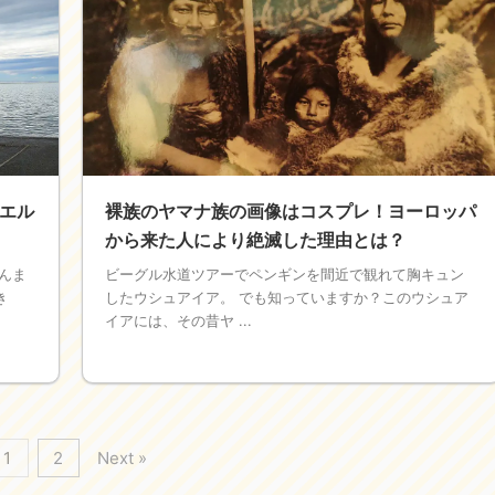
エル
裸族のヤマナ族の画像はコスプレ！ヨーロッパ
から来た人により絶滅した理由とは？
んま
ビーグル水道ツアーでペンギンを間近で観れて胸キュン
き
したウシュアイア。 でも知っていますか？このウシュア
イアには、その昔ヤ ...
1
2
Next »