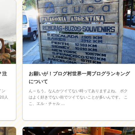
？注
お願いが！ブログ村世界一周ブログランキング
について
イン
ん～もう。なんかツイてない時ってありますよね。 ボク
20人
はよく好きでない街でツイてないことが多いんです。 こ
こ、エル・チャル ...