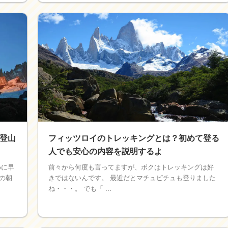
登山
フィッツロイのトレッキングとは？初めて登る
人でも安心の内容を説明するよ
めに早
前々から何度も言ってますが、ボクはトレッキングは好
の朝
きではないんです。 最近だとマチュピチュも登りました
ね・・・。 でも「 ...