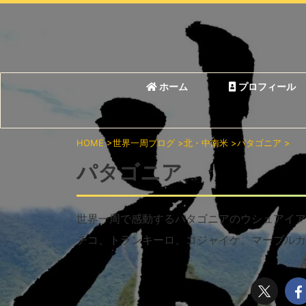
ホーム
プロフィール
HOME
>
世界一周ブログ
>
北・中南米
>
パタゴニア
>
パタゴニア
世界一周で感動するパタゴニアのウシュアイア
チコ、トランキーロ、コジャイケ、マーブルカ