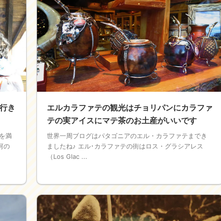
行き
エルカラファテの観光はチョリパンにカラファ
テの実アイスにマテ茶のお土産がいいです
を満
世界一周ブログはパタゴニアのエル・カラファテまでき
河の
ましたね♪ エル･カラファテの街はロス・グラシアレス
（Los Glac ...