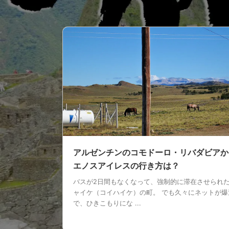
アルゼンチンのコモドーロ・リバダビアか
エノスアイレスの行き方は？
バスが2日間もなくなって、強制的に滞在させられ
ャイケ（コイハイケ）の町。 でも久々にネットが爆
で、ひきこもりにな ...