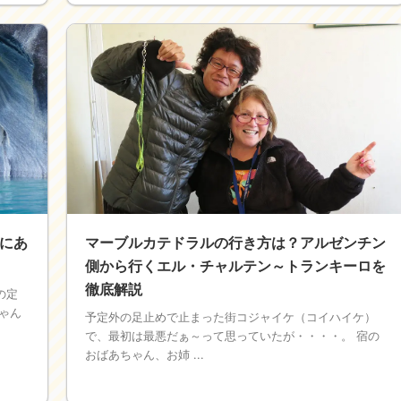
にあ
マーブルカテドラルの行き方は？アルゼンチン
側から行くエル・チャルテン～トランキーロを
徹底解説
の定
ゃん
予定外の足止めで止まった街コジャイケ（コイハイケ）
で、最初は最悪だぁ～って思っていたが・・・・。 宿の
おばあちゃん、お姉 ...