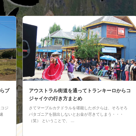
らブ
アウストラル街道を通ってトランキーロからコ
ジャイケの行き方まとめ
たコジ
さてマーブルカテドラルを堪能したボクらは、そろそろ
速
パタゴニアを脱出しないとお金が尽きてしまう・・・
（笑） ということで、 ...