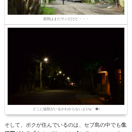
昼間はまだマシだけど・・・
どこに猛獣がいるかわからないよ(ﾉω｀●)
そして、ボクが住んでいるのは、セブ島の中でも
生
活圏がある「Cebu City（セブ シティ）」
というエ