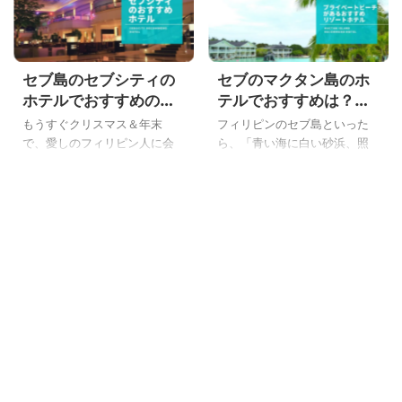
セブ島のセブシティの
セブのマクタン島のホ
ホテルでおすすめの高
テルでおすすめは？高
級ホテルから中級、安
級から安いところまで
もうすぐクリスマス＆年末
フィリピンのセブ島といった
いホテルを徹底解説
プライベートビーチが
で、愛しのフィリピン人に会
ら、「青い海に白い砂浜、照
あるホテルまとめ
いに行かれる方も多い時期で
りつける太陽に白い水
す。 年末のセブ島にはいい思
着！？」ですね！ そんなイメ
い出がない、こんばんわYoshi
ージを毎回友達にいわれる、
です。 いつもフィリピンのセ
こんばんわYoshiです。 セブ島
ブ島に行く人は、決まったホ
に旅行に行ったら、ビーチで
テルがありますね。 はてな で
ビールでも飲みながらのんび
も、初めてセブ島に旅行に行
りとって・・・。 それができ
く人や、ちょっと次は違うセ
るのは、空港があるマクタン
ブシティのホテルにしようと
島のリゾートホテルだけな
いう人は、「セブシティで、
の！ はてな え？セブのマクタ
どこかいいホテルはない？」
ン島のリゾートホテルって？
って考えるよね？ おすすめの
プライベートビーチがあるリ
セブシティのホテルは？ ちょ
ゾートホテルは？ ちょっと安
っと安いセブシティのホテル
いマクタン島のホテルでもプ