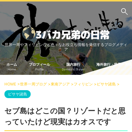
サイト内検索
世界一周やフィリピンなど色々なお役立ち情報を発信するブログメディ
3バカ兄弟のブログ
ア
三男：増田っちのブロ
次男：タクジのブログ
グ
ホーム
プロフィール
国内旅行
海外旅行・世界一周情
Home
Profile
Domestic Travel
Travel Abroad
長男：Yoshiのブログ
ビジネス・ライフハック
HOME
>
世界一周ブログ
>
東南アジア
>
フィリピン
>
ビサヤ諸島
>
車関係
クレジットカード
ビサヤ諸島
生活の知恵
セブ島はどこの国？リゾートだと思
国内旅行
っていたけど現実はカオスです
中部
中国・四国
北海道・東北
関東