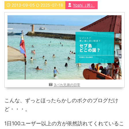
2013-09-05
2025-07-18
Yoshi（丼）
近畿
九州
世界一周ブログ
アフリカ
アジア
ヨーロッパ
中東
北・中南米
東南アジア
世界一周の準備
Web・ガジェット
スマホ・タブレット
PC・インターネット
ポケモンGO
3バカ兄弟の日常
AND
OR
こんな、ずっとほったらかしのボクのブログだけ
検索
ど・・・。
1日100ユーザー以上の方が依然訪れてくれているこ