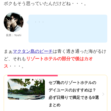
ボクもそう思っていたんだけどね・・・。
ちょ！それって、空港のある「Macta
長男：Yoshi
まぁ
マクタン島のビーチ
は青く透き通った海がるけ
ど、それも
リゾートホテルの部分で後はカオ
ス
・・・。
リゾートホテルの参考にしてね♪
セブ島のリゾートホテルの
デイユースのおすすめは？
必ず日帰りで満足できる9選
まとめ