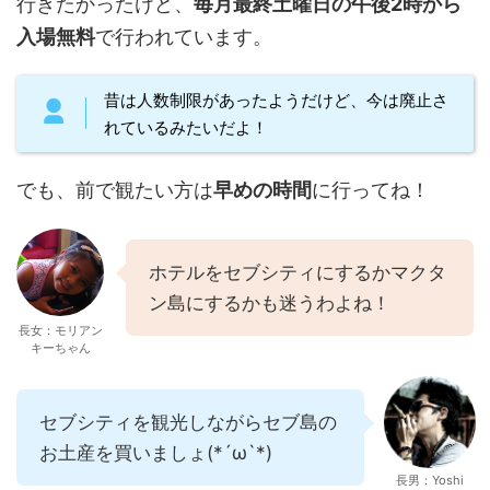
行きたかったけど、
毎月最終土曜日の午後2時から
入場無料
で行われています。
昔は人数制限があったようだけど、今は廃止さ
れているみたいだよ！
でも、前で観たい方は
早めの時間
に行ってね！
ホテルをセブシティにするかマクタ
ン島にするかも迷うわよね！
長女：モリアン
キーちゃん
セブシティを観光しながらセブ島の
お土産を買いましょ(*´ω`*)
長男：Yoshi