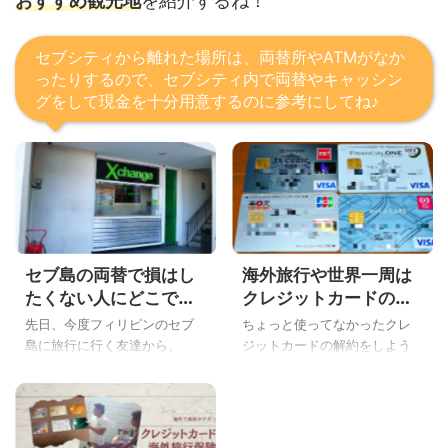
おすすめ観光地
を紹介するね！
セブシティから離れた場所は、両替所やATMがなか
ったりするので、セブシティ内で両替やキャッシン
グをして現金を十分用意するのに参考にしてね♪
セブ島の両替で損はし
海外旅行や世界一周は
たくない人にどこでい
クレジットカードの海
くら換金したらいいか
外キャッシングが両替
先日、今度フィリピンのセブ
ちょっと使ってなかったクレ
説明するよ
よりもお得な理由を説
島に旅行に行く友達から、
ジットカードの解約をしよう
明するよ
「ねね！セブ島で両替ってど
と思ったら・・・。 ちょうど
こで、いくらするの？日本円
更新月がきていて年会費を取
からフィリピンペソに両替で
られた、こんにちはYoshiで
きるの？ドルを用意したほう
す。 ココ、お金にまつわるこ