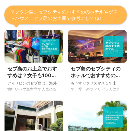
マクタン島、セブシティのおすすめのホテルやゲス
トハウス、セブ島のお土産で参考にしてね♪
セブ島のお土産でおす
セブ島のセブシティの
すめは？女子も100％
ホテルでおすすめの高
喜ぶ美容やばらまきお
級ホテルから中級、安
フィリピンのセブ島は、海外
もうすぐクリスマス＆年末
菓子など徹底解説
いホテルを徹底解説
旅行やセブ島留学で人気にな
で、愛しのフィリピン人に会
ってますね♪ 久しぶりにセブ島
いに行かれる方も多い時期で
情報のブログを書こうかと思
す。 年末のセブ島にはいい思
っている、こんばんわYoshiで
い出がない、こんばんわYoshi
す。 セブ島に旅行や留学でき
です。 いつもフィリピンのセ
ているアナタが、「さて、も
ブ島に行く人は、決まったホ
うすぐ日本に帰るのか～、セ
テルがありますね。 はてな で