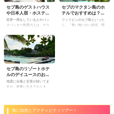
ブ島も楽しかったなぁ～♪」っ
も、初めてセブ島に旅行に行
セブ島のゲストハウス
セブのマクタン島のホ
て、あとはフィリピンのセブ
く人や、ちょっと次は違うセ
島のお土産を買って、日本へ
ブシティのホテルにしようと
や日本人宿・ホステル
テルでおすすめは？高
帰国するだけ・・・。 あ！日
いう人は、「セブシティで、
は？おすすめから格安
級から安いところまで
世界一周をしている人やバッ
フィリピンのセブ島といった
本の家族や友達、会社の女子
どこかいいホテルはない？」
まで実際に泊まってみ
プライベートビーチが
クパッカー気質の人は、ゲス
ら、「青い海に白い砂浜、照
や彼氏・彼女に、フィリピン
って考えるよね？ おすすめの
た感想だよ
あるホテルまとめ
トハウスや日本人宿・ホステ
りつける太陽に白い水
のセブ島のお土産を買ってな
セブシティのホテルは？ ちょ
ルを探しますよね！ もうバッ
着！？」ですね！ そんなイメ
い！？ はてな セブ島のお土産
っと安いセブシティのホテル
クパッカー生活は卒業して、
ージを毎回友達にいわれる、
って、何があるの？おすすめ
がいいけど、プールとかあ
ホテル暮らししたいけどお金
こんばんわYoshiです。 セブ島
は？ 家族や友達、会社の人や
る？ 朝食やプール付き、バー
がない、こんにちはYoshiで
に旅行に行ったら、ビーチで
女子が絶対に喜ぶセブ ...
付きなど色々と迷いますよね
す。 フィリピンのセブ島でリ
ビールでも飲みながらのんび
...
ゾートホテルに泊まりたい人
りとって・・・。 それができ
セブ島のリゾートホテ
はいいけど、バックパッカー
るのは、空港があるマクタン
や学生・現地で何かやりたい
島のリゾートホテルだけな
ルのデイユースのおす
人は、格安のゲストハウスや
の！ はてな え？セブのマクタ
すめは？必ず日帰りで
地震に台風と災害が続いてま
日本人宿、ホステルで現地情
ン島のリゾートホテルって？
満足できる9選まとめ
すが、無事に生きておりま
報を集めたいですね！ 今回、
プライベートビーチがあるリ
す。 なぜかセブ島生活で立て
色々とセブ島のゲストハウス
ゾートホテルは？ ちょっと安
続けに災害に見舞われてい
や日本人宿、ホステルを身を
いマクタン島のホテルでもプ
る、こんばんわYoshiです。 セ
もってゲストハウスホッピン
ライベートビーチってある
ブ島に旅行に来る人は、南国
海に自然とアクティビティツアー！
グしたボク。 ということで、
の？ セブのマクタン島のリゾ
リゾート＆青い海を期待して