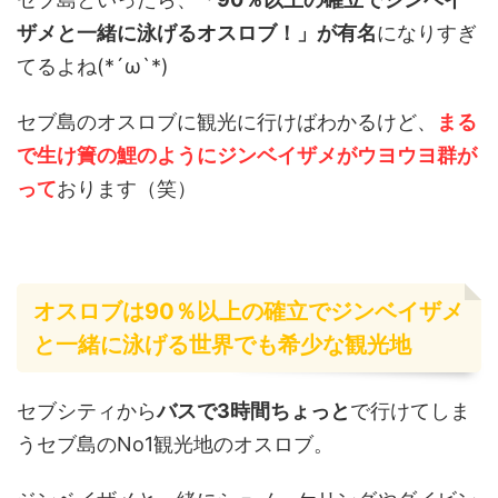
ザメと一緒に泳げるオスロブ！」が有名
になりすぎ
てるよね(*´ω`*)
セブ島のオスロブに観光に行けばわかるけど、
まる
で生け簀の鯉のようにジンベイザメがウヨウヨ群が
って
おります（笑）
オスロブは90％以上の確立でジンベイザメ
と一緒に泳げる世界でも希少な観光地
セブシティから
バスで3時間ちょっと
で行けてしま
うセブ島のNo1観光地のオスロブ。