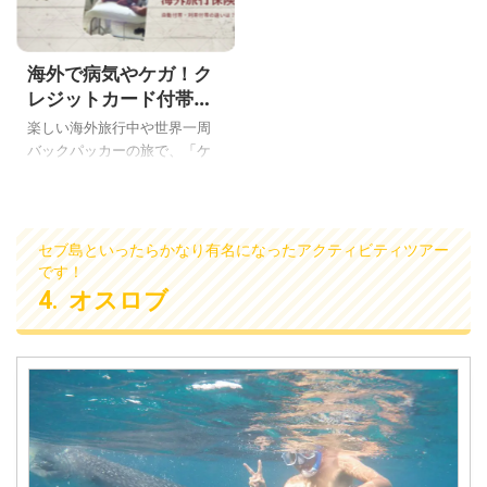
がいい？」と聞かれたので
とだからめっちゃ大事です！
す。 あかん！そんなセブ島基
でも、「普通にUSドルや日本
本情報も書いていなかった、
円からレートのいい両替所で
海外で病気やケガ！ク
こんにちはYoshiです！ ボクも
両替するだけでしょ？」と思
最初は悩みましたが、2年間の
っているアナタは損をしてい
レジットカード付帯の
セブ島生活＆友達やお客さん
ますよ！ 実は、クレジットカ
海外旅行保険の自動付
楽しい海外旅行中や世界一周
をセブ島の両替所に何度も連
ードの海外キャッシングはお
帯・利用付帯の違いや
バックパッカーの旅で、「ケ
れて行って勉強しまし
得なレートで現地通貨を手に
注意点、裏ワザを実体
ガや病気になって、海外の病
た・・・。 ということで、今
入れる事ができます。 という
験で徹底解説
院に行きたい！」と思ったア
日もセブ島基本情報で「セブ
ことで、今日は「海外旅行や
ナタ！ 海外の病院診療ってめ
島の両替で損はしたくない人
世界一周はクレジットカード
っちゃ高くて、盲腸の場合は
セブ島といったらかなり有名になったアクティビティツアー
にどこでいくら換金したらい
の海外キャッシングが両替よ
ヨーロッパだと100万円越え、
です！
いか」説明するよ♪ 心配だよ
りもお得な理由」を説明する
アメリカだと300万円近くして
オスロブ
ね？フィリ ...
...
救急車も有料です。 そんな世
界一周バックパッカーの間で
は有名な話から入った、こん
にちはYoshiです。 海外旅行や
世界一周中でも、安心して病
院に行けるように海外旅行保
険に加入したいですね♪ でも、
「海外旅行保険って、高いで