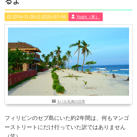
るよ
近畿
九州
2014-11-29
2025-07-06
Yoshi（丼）
世界一周ブログ
アフリカ
アジア
ヨーロッパ
中東
北・中南米
東南アジア
世界一周の準備
Web・ガジェット
スマホ・タブレット
PC・インターネット
ポケモンGO
AND
OR
3バカ兄弟の日常
検索
フィリピンのセブ島にいた約2年間は、何もマンゴ
ーストリートにだけ行っていた訳ではありません
（笑）