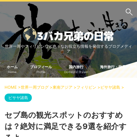
サイト内検索
世界一周やフィリピンなど色々なお役立ち情報を発信するブログメディ
3バカ兄弟のブログ
ア
三男：増田っちのブロ
次男：タクジのブログ
グ
ホーム
プロフィール
国内旅行
海外旅行・世界一周情
Home
Profile
Domestic Travel
Travel Abroad
長男：Yoshiのブログ
ビジネス・ライフハック
HOME
>
世界一周ブログ
>
東南アジア
>
フィリピン
>
ビサヤ諸島
>
車関係
クレジットカード
ビサヤ諸島
生活の知恵
セブ島の観光スポットのおすすめ
国内旅行
は？絶対に満足できる9選を紹介す
中部
中国・四国
北海道・東北
関東