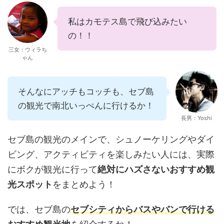
私はカモテス島で飛び込みたい
の！！
三女：ウィラち
ゃん
そんなにアッチもコッチも、セブ島
の観光で南北いっぺんに行けるか！
長男：Yoshi
セブ島の観光のメインで、シュノーケリングやダイ
ビング、アクティビティを楽しみたい人には、実際
にボクが観光に行って
絶対にハズさないおすすめ観
光スポット
をまとめよう！
では、セブ島の
セブシティからバスやバンで行ける