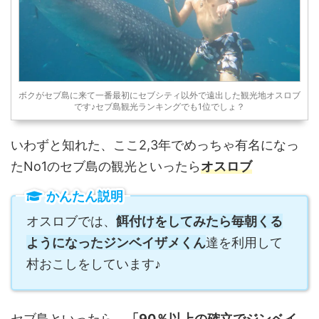
しょ？」ってアナタ！ はてな
クレジットカード付帯の海外
旅行保険を知っ ...
ボクがセブ島に来て一番最初にセブシティ以外で遠出した観光地オスロブ
です♪セブ島観光ランキングでも1位でしょ？
いわずと知れた、ここ2,3年でめっちゃ有名になっ
たNo1のセブ島の観光といったら
オスロブ
かんたん説明
オスロブでは、
餌付けをしてみたら毎朝くる
ようになったジンベイザメくん
達を利用して
村おこしをしています♪
セブ島といったら、
「90％以上の確立でジンベイ