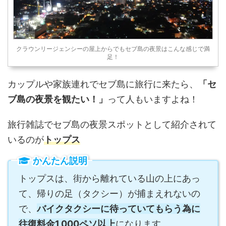
クラウンリージェンシーの屋上からでもセブ島の夜景はこんな感じで満
足！
カップルや家族連れでセブ島に旅行に来たら、
「セ
ブ島の夜景を観たい！」
って人もいますよね！
旅行雑誌でセブ島の夜景スポットとして紹介されて
いるのが
トップス
かんたん説明
トップスは、街から離れている山の上にあっ
て、帰りの足（タクシー）が捕まえれないの
で、
バイクタクシーに待っていてもらう為に
往復料金1,000ペソ以上
になります。