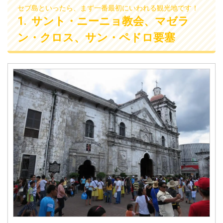
した。 おぉう！盲点！まさか
が、心配になるのがセブ島の
セブ島といったら、まず一番最初にいわれる観光地です！
そんな質問がくるとは！彼女
治安ですね。 セブ島で2年間働
サント・ニーニョ教会、マゼラ
は日本から一歩も出たことが
いていて、もちろん危険とい
ン・クロス、サン・ペドロ要塞
ない・・・。 最近、世界一周
われる場所にも行ってしまっ
の時に書いたブログ記事の修
た、こんばんわYoshiです。 日
正で泊まった宿や移動手段、
本に帰国後もちょこちょこセ
行き方を修正している身とし
ブ島に行ったり、外務省が渡
て、ましてセブ島のブログを
航中止勧告のレベル3「渡航は
書いている身として・・・ あ
止めてください！」というミ
れ！セブ島の行き方・アクセ
ンダナオ島の西のオザミスや
スについて書いた事なかっ
オロキエタに行かないといけ
た！ ということで、今日は
ない事もあったけど・・・。
「セブ島留学生、セブ島旅行
セブ島で働いていた＆フィリ
と考えている人は保存しとき
ピンによく行くボクとして
...
は、フ ...