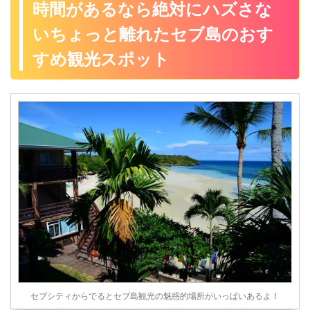
時間があるなら絶対にハズさな
今日は「セブ島のゲストハウ
ートホテルって、どんなホテ
ますね。 そして、その欲求に
スや ...
ルで ...
答えるのがマクタン島のビー
いちょっと離れたセブ島のおす
チリゾートで、「リゾートホ
すめ観光スポット
テルでビーチチェアに横たわ
って、カクテルを飲みながら
青い海を眺めて・・・」って
最高ですね♪ そんなかわいそう
な困ったチャンを救うことが
できる、セブ島のホテルのデ
イユースがありますよ！ とい
うことで、今日はそんなアナ
タの為に「セブ島のリゾート
ホ ...
セブシティからでるとセブ島観光の魅惑的場所がいっぱいあるよ！