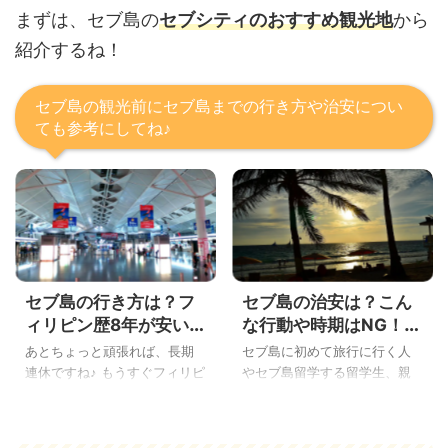
まずは、セブ島の
セブシティのおすすめ観光地
から
紹介するね！
セブ島の観光前にセブ島までの行き方や治安につい
ても参考にしてね♪
セブ島の行き方は？フ
セブ島の治安は？こん
ィリピン歴8年が安い航
な行動や時期はNG！2
空券の探し方を徹底解
年間住んだ経験から気
あとちょっと頑張れば、長期
セブ島に初めて旅行に行く人
説
をつけることを徹底解
連休ですね♪ もうすぐフィリピ
やセブ島留学する留学生、親
説
ンに行く、こんばんわYoshiで
子留学、子連れで旅行に行
す。 この前友達と話していた
く、女子旅でリゾートホテル
ら、ふとこんな質問をされま
に泊まろうと思っている人