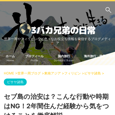
サイト内検索
世界一周やフィリピンなど色々なお役立ち情報を発信するブログメディ
3バカ兄弟のブログ
ア
三男：増田っちのブロ
次男：タクジのブログ
グ
ホーム
プロフィール
国内旅行
海外旅行・世界一周情
Home
Profile
Domestic Travel
Travel Abroad
長男：Yoshiのブログ
ビジネス・ライフハック
HOME
>
世界一周ブログ
>
東南アジア
>
フィリピン
>
ビサヤ諸島
>
車関係
クレジットカード
ビサヤ諸島
生活の知恵
セブ島の治安は？こんな行動や時期
国内旅行
はNG！2年間住んだ経験から気をつ
中部
中国・四国
北海道・東北
関東