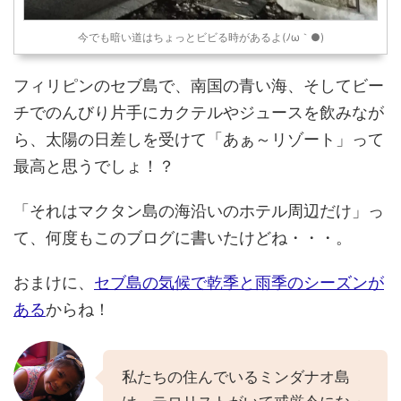
今でも暗い道はちょっとビビる時があるよ(ﾉω｀●)
フィリピンのセブ島で、南国の青い海、そしてビー
チでのんびり片手にカクテルやジュースを飲みなが
ら、太陽の日差しを受けて「あぁ～リゾート」って
最高と思うでしょ！？
「それはマクタン島の海沿いのホテル周辺だけ」っ
て、何度もこのブログに書いたけどね・・・。
おまけに、
セブ島の気候で乾季と雨季のシーズンが
ある
からね！
私たちの住んでいるミンダナオ島