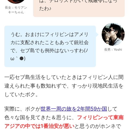
は、テロリストがいて戒厳令になっ
長女：モリアン
たわ♪
キーちゃん
うむ。おまけにフィリピンはアメリ
カに支配されたこともあって銃社会
で、セブ島でも例外はないっすわ(ﾉ
長男：Yoshi
ω｀●)
一応セブ島生活をしていたときはフィリピン人に間
違えられた事も数知れずで、すっかり現地民生活を
していたボク。
実際に、ボクが
世界一周の旅を2年間59か国
して
色々な国を見てきた＆思うに、
フィリピンって東南
アジアの中では1番治安が悪い
と思うのがホンネで