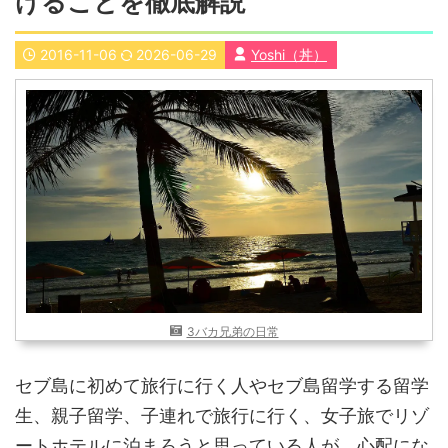
けることを徹底解説
近畿
九州
2016-11-06
2026-06-29
Yoshi（丼）
世界一周ブログ
アフリカ
アジア
ヨーロッパ
中東
北・中南米
東南アジア
世界一周の準備
Web・ガジェット
スマホ・タブレット
PC・インターネット
ポケモンGO
AND
OR
3バカ兄弟の日常
検索
セブ島に初めて旅行に行く人やセブ島留学する留学
生、親子留学、子連れで旅行に行く、女子旅でリゾ
ートホテルに泊まろうと思っている人が、心配にな