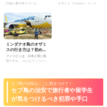
ったの？
フレンドリーだったよ
行編も書き終えていな
オザミス（Ozamiz）という
い・・・。 ウチの会社の夏休
街。 あまり日本人どころか、
みがズレていて、フィリピン
外国人が観光に訪れない街に
のミンダナオ島＆セブ島旅行
行ってしまった、こんばんわ
に来ている、こんにちはYoshi
Yoshiです。 前回は、「ミンダ
です。 「ミンダナオ島って、
ナオ島のオザミスまでどうや
ISと戦闘していて危ないんじ
って来たか？」を説明した
ゃ！？」って、ボクもくるま
ね。 ミンダナオ島のオザミス
ミンダナオ島のオザミ
で心配でしたよ・・・。 みな
という街について、観光ポイ
さんは、ミンダナオ島の治安
ントやレストラン、両替、マ
スの行き方は？初めて
が大丈夫か知りたいと思いま
ッサージの情報を紹介してみ
行く人が絶対に知りた
フィリピンは、日本と同じ島
す。 ということで、今日は
よう♪ ということで、ミンダナ
い拉致や誘拐などの治
国ですね。 そんなフィリピン
久々のフィリピンブログで
オ島のオザミスの続きで今日
安情報をまとめるよ
の島々を色々と観光した、こ
「戒厳令中のフィリピンのミ
は「ミンダナオ島のオザミス
んにちはYoshiです。 今回は、
ンダナオ島の他地域の治安
を観光！海は黒い砂浜だけ
フィリピンのミンダナオ島の
は？禁煙令が厳しくなった」
ど、人も優しくフレンドリー
オザミス（Ozamiz）市とオロ
セブ島の治安はここに気をつけて！
を書くよ♪ 戒厳令中！ミンダナ
だった」を書くよ♪ ミンダナオ
キエタ(Oroquieta)市に旅行、
セブ島の治安で旅行者や留学生
オ島のオザミスとオロキエタ
島！オザミスの観光スポ ...
観光に行ってきました♪ ハイ！
の西ミ ...
そうですよね！ボクもそうで
が気をつけるべき犯罪や手口
したもの！ ミンダナオ島のオ
ザミスってどこよ？状態で行