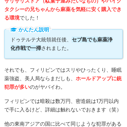
サリサリストア（駄菓子屋みたいなもの）やバイク
タクシーの兄ちゃんから麻薬を気軽に安く購入でき
る環境
でした！
かんたん説明
ドゥテルテ大統領就任後、
セブ島でも麻薬浄
化作戦で一掃
されました。
それでも、フィリピンではスリやひったくり、睡眠
薬強盗、美人局ならまだしも、
ホールドアップに銃
犯罪が多い
のがヤバイわ。
フィリピンでは暗殺は数万円、密造銃は1万円以内
で手に入るけど、詳細は触れないでおきます（笑）
他の東南アジアの国に比べて同じような犯罪がある