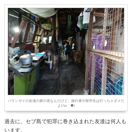
ってきました。 ということ
で、今日は「ミンダナオ島の
オザミスへの行き方は？初め
て行く人が絶対に知りたい拉
致や誘拐などの治安情報」を
まとめるよ♪ ミンダナオ島へ！
アブ・サヤフなどイスラム過
激派 ...
バランガイの友達の家の道なんだけど、旅行者や留学生は行っちゃダメだ
よ(ﾉω｀●)
過去に、セブ島で犯罪に巻き込まれた友達は何人も
います。