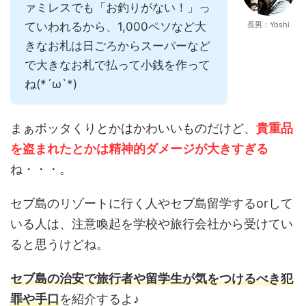
ァミレスでも「お釣りがない！」っ
ていわれるから、1,000ペソなど大
長男：Yoshi
きなお札は日ごろからスーパーなど
で大きなお札で払って小銭を作って
ね(*´ω`*)
まぁボッタくりとかはかわいいものだけど、
貴重品
を盗まれたとかは精神的ダメージが大きすぎる
ね・・・。
セブ島のリゾートに行く人やセブ島留学するorして
いる人は、注意喚起を学校や旅行会社から受けてい
ると思うけどね。
セブ島の治安で旅行者や留学生が気をつけるべき犯
罪や手口
を紹介するよ♪