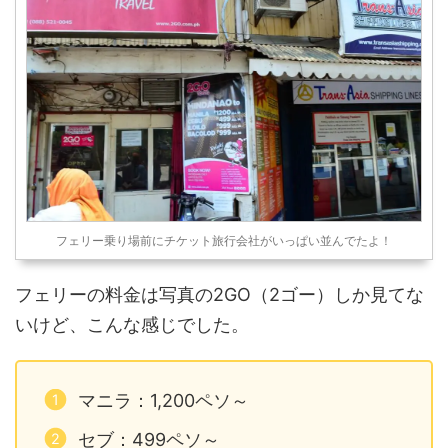
ボホール島観光といえば？ リ
半信半疑でカモテス島に行っ
ゾートホテル ターシャ チョコ
たんだけど、最高の田舎リゾ
レートヒル 青い海 白い砂浜 フ
ートでした！ ということで、
ィリピンの中でもとっても
今日は旅行記で「カモテス諸
「有名な観光地」なのですよ♪
島の行き方は？魅惑の田舎リ
ビキニの白人ねーちゃん
ゾートを満喫する為の情報」
は・・・・ほとんどいなかっ
を紹介するよ♪ 魅惑の田舎リゾ
た(ﾉω｀●) ドゥマ ...
ート！セブ島からカモテ ...
フェリー乗り場前にチケット旅行会社がいっぱい並んでたよ！
フェリーの料金は写真の2GO（2ゴー）しか見てな
いけど、こんな感じでした。
マニラ：1,200ペソ～
セブ：499ペソ～