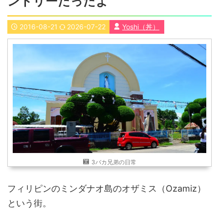
ンドリーだったよ
近畿
九州
2016-08-21
2026-07-22
Yoshi（丼）
世界一周ブログ
アフリカ
アジア
ヨーロッパ
中東
北・中南米
東南アジア
世界一周の準備
Web・ガジェット
スマホ・タブレット
PC・インターネット
ポケモンGO
AND
OR
3バカ兄弟の日常
検索
フィリピンのミンダナオ島のオザミス（Ozamiz）
という街。