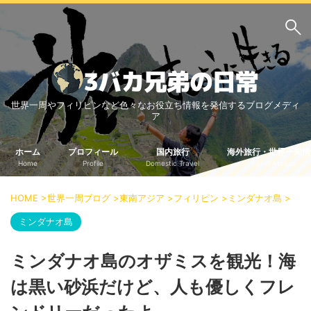
サイト内検索
世界一周やフィリピンなど色々なお役立ち情報を発信するブログメディ
3バカ兄弟のブログ
ア
三男：増田っちのブロ
次男：タクジのブログ
グ
ホーム
プロフィール
国内旅行
海外旅行・世界一周情
Home
Profile
Domestic Travel
Travel Abroad
長男：Yoshiのブログ
ビジネス・ライフハック
HOME
>
世界一周ブログ
>
東南アジア
>
フィリピン
>
ミンダナオ島
>
車関係
クレジットカード
ミンダナオ島
生活の知恵
ミンダナオ島のオザミスを観光！海
国内旅行
は黒い砂浜だけど、人も優しくフレ
中部
中国・四国
北海道・東北
関東