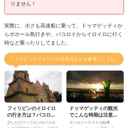
りません！
実際に、ボクも高速船に乗って、ドゥマゲッティか
らボホール島行きや、バコロドからイロイロに行く
時など乗ったりしてました。
フィリピンのフェリーの注意点なども参考にしてね♪
フィリピンのイロイロ
ドゥマゲッティの観光
の行き方は？バコロド
でこんな時期は注意！
から日帰りでいける治
ポイントとフェリー情
少しだけフィリピンのバコロ
マンスリーテストの結果
安のいい街とは？
報を紹介するよ