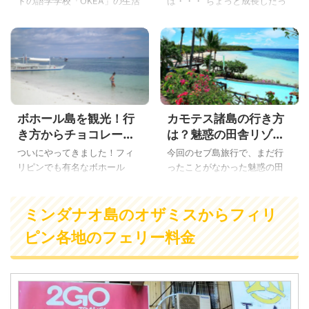
ドの語学学校「OKEA」の生活
は・・・ ちょっと成長したっ
にも慣れてきました。 でも、
てことで尋ねないでくださ
普段使わない英語脳で頭がパ
い・・・(ﾉω｀●) マンスリー
ンクしかけている こんばん
テストの話はコチラ そして先
わ ボクです。 ちょっと息抜
週は4連休、今週は3連休とい
きで、宿題もやらずにブログ
うことで旅行したり遊んだり
更新でもしますか(ﾉω｀●) フ
しております♪ おかげで今週の
ィリピン留学でも土日は休み
授業は毎日疲れと眠たさ
ボホール島を観光！行
カモテス諸島の行き方
で、みんな息抜きでどこかに
が・・・(； ･`д･´) 語学学校
出かけたり、旅行にいったり
の友達とフィリピンを旅して
き方からチョコレート
は？魅惑の田舎リゾー
するのです！ バコロドから日
みよう！韓国人、日本人で行
ヒルズやターシャなど
トを満喫する為の情報
ついにやってきました！フィ
今回のセブ島旅行で、まだ行
帰りでも行ける「iloilo（イロ
く？ 出発の朝は虹が出て
ツアー情報まとめ
を紹介するよ
リピンでも有名なボホール
ったことがなかった魅惑の田
イロ）」という都市を知って
た！！いい事があるか！？波
島。 前日に苦労してフェリー
舎のリゾート地のカモテス諸
いますか？ ということで、今
乱の幕開けか！？ 先週は3泊4
チケットを取ったかいがあっ
島にいってきました。 のんび
日は「フィリピンのイロイロ
日でここ、ネグロス島の南の
ミンダナオ島のオザミスからフィリ
たもんよ♪ 今日は「ボホール島
りした時間に戻りたいのに現
の行き方は？バコロドから日
町ドゥマゲッティからセブ島
を観光！行き方からチョコレ
実社会で働いている、こんば
帰りでいける治安のいい街と
の横、ボホール島、帰りにセ
ピン各地のフェリー料金
ートヒルズやターシャなどツ
んわYoshiです。 セブ島に住ん
は？」を書くよ♪ ...
ブ島という旅を日本人＆韓 ...
アー情報まとめ」を書くよ♪ フ
でいるor働いている人、何度
ィリピンのボホール島といえ
もセブ島に旅行に行っている
ば！？観光地として有名です
人は、観光に行く場所がなく
よ！ さてここでフィリピンの
なってきます・・・。 ボクも