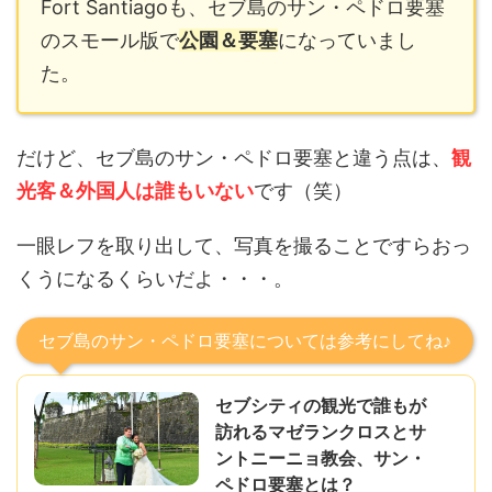
Fort Santiagoも、セブ島のサン・ペドロ要塞
のスモール版で
公園＆要塞
になっていまし
た。
だけど、セブ島のサン・ペドロ要塞と違う点は、
観
光客＆外国人は誰もいない
です（笑）
一眼レフを取り出して、写真を撮ることですらおっ
くうになるくらいだよ・・・。
セブ島のサン・ペドロ要塞については参考にしてね♪
セブシティの観光で誰もが
訪れるマゼランクロスとサ
ントニーニョ教会、サン・
ペドロ要塞とは？