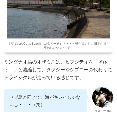
オザミスのCottaBeach（コタビーチ）・・・・砂が黒いし、日本の海と
変わらないよ♪（笑）
ミンダナオ島のオザミスは、セブシティを「ぎゅ
ぅ！」と濃縮して、タクシーやジプニーの代わりに
トライシクル
が走っている感じです。
セブ島と同じで、海がキレイじゃな
いし・・・（笑）
長男：Yoshi