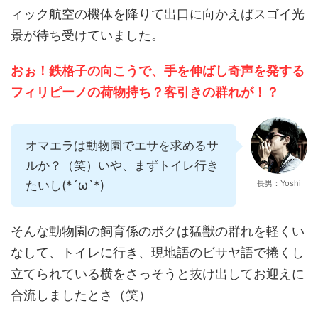
ィック航空の機体を降りて出口に向かえばスゴイ光
景が待ち受けていました。
おぉ！鉄格子の向こうで、手を伸ばし奇声を発する
フィリピーノの荷物持ち？客引きの群れが！？
オマエラは動物園でエサを求めるサ
ルか？（笑）いや、まずトイレ行き
たいし(*´ω`*)
長男：Yoshi
そんな動物園の飼育係のボクは猛獣の群れを軽くい
なして、トイレに行き、現地語のビサヤ語で捲くし
立てられている横をさっそうと抜け出してお迎えに
合流しましたとさ（笑）