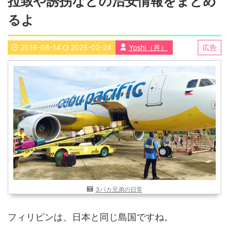
拉致や誘拐などの治安情報をまとめ
近畿
九州
るよ
世界一周ブログ
アフリカ
アジア
2016-08-14
2025-02-24
Yoshi（丼）
広告
ヨーロッパ
中東
北・中南米
東南アジア
世界一周の準備
Web・ガジェット
スマホ・タブレット
PC・インターネット
ポケモンGO
AND
OR
検索
3バカ兄弟の日常
フィリピンは、日本と同じ島国ですね。