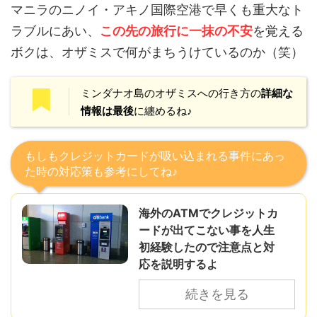
マニラのニノイ・アキノ国際空港で早くも重大なト
ラブルにあい、
この先の旅行に一抹の不安
を覚える
ボクは、オザミスで何がまちうけているのか（笑）
ミンダナオ島のオザミスへの行き方の
詳細な
情報は最後
に纏めるね♪
もしもクレジットカードが吸い込まれる事件にあっ
た時の対応策も参考にしてね♪
海外のATMでクレジットカ
ードが出てこない事を人生
初経験したので注意点と対
応を説明するよ
続きを見る