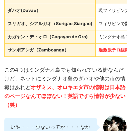
ダバオ(Davao）
現フィリピン大
スリガオ、シアルガオ（Surigao,Siargao)
フィリピンで
数
カガヤン・デ・オロ（Cagayan de Oro)
ミンダナオ島で
サンボアンガ（Zamboanga）
過激派テロ組織
この4つはミンダナオ島でも知られている街なんだ
けど、ネットにミンダナオ島のダバオや他の市の情
報はあれど
オザミス、オロキエタ市の情報は日本語
のページなんてほぼない！英語ですら情報が少ない
（笑）
いや・・・少ないってか・・・なか