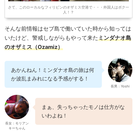
さて、このローカルなフィリピンのオザミス空港で・・・外国人はボク一
人！？
そんな前情報はセブ島で働いていた時から知っては
いたけど、警戒しながらもやって来た
ミンダナオ島
のオザミス（Ozamiz）
あかんねん！ミンダナオ島の旅は何
か波乱まみれになる予感がする！
長男：Yoshi
まぁ、失っちゃったモノは仕方がな
いわよね！
長女：モリアン
キーちゃん