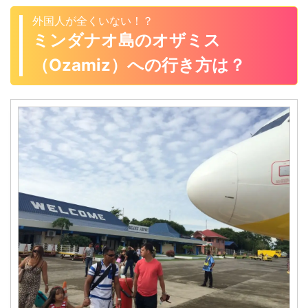
みがズレていて、フィリピン
ナオ島・ネグロス島など、レ
影響が大きいのか」実体験し
外国人が全くいない！？
のミンダナオ島＆セブ島旅行
イテ島とバギオ以外に行った
たよ♪ 影響力大！フィリピンの
に来ている、こんにちはYoshi
ミンダナオ島のオザミス
ボクとして、フィリピンの治
ドゥテルテ大統領の麻薬・大
です。 「ミンダナオ島って、
安についてちゃんと説明して
麻撲滅、喫煙禁止の ...
（Ozamiz）への行き方は？
ISと戦闘していて危ないんじ
おかねば ...
ゃ！？」って、ボクもくるま
で心配でしたよ・・・。 みな
さんは、ミンダナオ島の治安
が大丈夫か知りたいと思いま
す。 ということで、今日は
久々のフィリピンブログで
「戒厳令中のフィリピンのミ
ンダナオ島の他地域の治安
は？禁煙令が厳しくなった」
を書くよ♪ 戒厳令中！ミンダナ
オ島のオザミスとオロキエタ
の西ミ ...