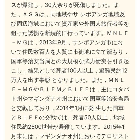
スが爆発し，30人余りが死傷しました。ま
た，ＡＳＧは，同地域やサ ンボアンガ地域及
び周辺海域において資産家や外国人旅行者等を
狙った誘拐を断続的に行っています。ＭＮＬＦ
－ＭＧは，2013年9月，サンボアンガ市にお
いて住民数百人を人質に市街地に立て籠もり，
国軍等治安当局との大規模な武力衝突を引き起
こし，結果として死者100人以上，避難民約12
万人を出す事態 となりました。また，ＭＮＬ
Ｆ－ＭＧやＢＩＦＭ／ＢＩＦＦは，主にコタバ
ト州やマギンダナオ州において国軍等治安当局
と交戦しており，2014年1月に発 生した国軍
とＢＩＦＦの交戦では，死者50人以上，地域
住民約2500世帯が避難しています。2015年1
月末には，マギンダナオ州においてテロリスト