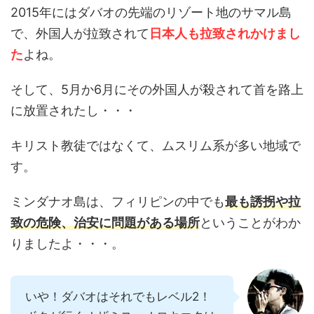
2015年にはダバオの先端のリゾート地のサマル島
で、外国人が拉致されて
日本人も拉致されかけまし
た
よね。
そして、5月か6月にその外国人が殺されて首を路上
に放置されたし・・・
キリスト教徒ではなくて、ムスリム系が多い地域で
す。
ミンダナオ島は、フィリピンの中でも
最も誘拐や拉
致の危険、治安に問題がある場所
ということがわか
りましたよ・・・。
いや！ダバオはそれでもレベル2！