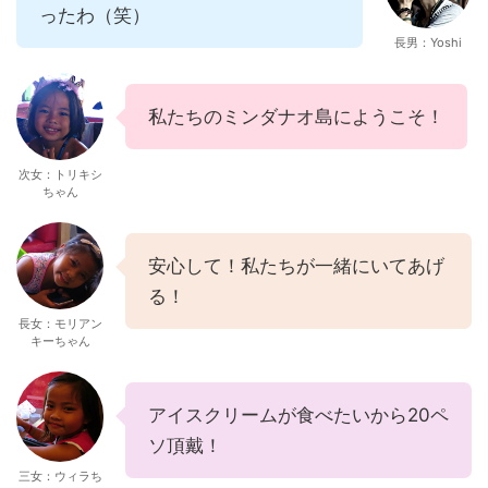
ったわ（笑）
長男：Yoshi
私たちのミンダナオ島にようこそ！
次女：トリキシ
ちゃん
安心して！私たちが一緒にいてあげ
る！
長女：モリアン
キーちゃん
アイスクリームが食べたいから20ペ
ソ頂戴！
三女：ウィラち