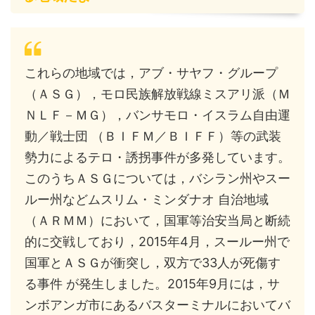
これらの地域では，アブ・サヤフ・グループ
（ＡＳＧ），モロ民族解放戦線ミスアリ派（Ｍ
ＮＬＦ－ＭＧ），バンサモロ・イスラム自由運
動／戦士団 （ＢＩＦＭ／ＢＩＦＦ）等の武装
勢力によるテロ・誘拐事件が多発しています。
このうちＡＳＧについては，バシラン州やスー
ルー州などムスリム・ミンダナオ 自治地域
（ＡＲＭＭ）において，国軍等治安当局と断続
的に交戦しており，2015年4月，スールー州で
国軍とＡＳＧが衝突し，双方で33人が死傷す
る事件 が発生しました。2015年9月には，サ
ンボアンガ市にあるバスターミナルにおいてバ