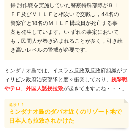
掃 討作戦を実施していた警察特殊部隊がＢＩ
ＦＦ及びＭＩＬＦと相次いで交戦し，44名の
警察官と18名のＭＩＬＦ構成員が死亡する事
案も発生しています。い ずれの事案において
も，民間人が巻き込まれることが多く，引き続
き高いレベルの警戒が必要です。
ミンダナオ島では、イスラム反政系反政府組織がフ
ィリピン政府治安部隊と度々衝突しており、
銃撃戦
やテロ、外国人誘拐拉致
が起きてますよね・・・。
危険！？
ミンダナオ島のダバオ近くのリゾート地で
日本人も拉致されかけた