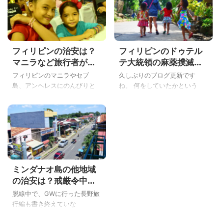
フィリピンの治安は？
フィリピンのドゥテル
マニラなど旅行者があ
テ大統領の麻薬撲滅や
う犯罪や危ない時期、
禁煙の政策が田舎では
フィリピンのマニラやセブ
久しぶりのブログ更新です
注意点を徹底解説
影響が大きいのか実体
島、アンヘレスにのんびりと
ね。 何をしていたかという
験したよ
旅行に行こうと考えている
と、WordPressのテーマを弄
人。 セブ島でまたもや真夏の
っていた、こんばんわYoshiで
クリスマスを過ごそうとして
す。 さて、そんなご機嫌なボ
いる、こんにちはYoshiです。
クだけど、フィリピンの大統
フィリピンに何度も旅行に来
領がロドリゴ・ドゥテルテ氏
ている人はフィリピンの治安
になりました。 ドゥテルテ大
や危険な行動を把握している
統領が就任して1ヵ月後にフィ
ミンダナオ島の他地域
から大丈夫ですね。 でも、初
リピンのミンダナオ島に行っ
めてフィリピンのマニラやセ
たので、フィリピン国内の影
の治安は？戒厳令中だ
ブ島、アンヘレスなどに旅行
響をレポートしますね！ とい
けど禁煙令が厳しくな
脱線中で、GWに行った長野旅
に行く人は治安が心配です
うことで、今日は「フィリピ
ったの？
行編も書き終えていな
ね。 フィリピンのマニラから
ンのドゥテルテ大統領の麻薬
い・・・。 ウチの会社の夏休
セブ島・パラワン島・ミンダ
撲滅や禁煙の政策が田舎では