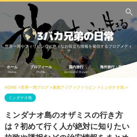
サイト内検索
世界一周やフィリピンなど色々なお役立ち情報を発信するブログメディ
3バカ兄弟のブログ
ア
三男：増田っちのブロ
次男：タクジのブログ
グ
ホーム
プロフィール
国内旅行
海外旅行・世界一周情
Home
Profile
Domestic Travel
Travel Abroad
長男：Yoshiのブログ
ビジネス・ライフハック
HOME
>
世界一周ブログ
>
東南アジア
>
フィリピン
>
ミンダナオ島
>
車関係
クレジットカード
ミンダナオ島
生活の知恵
ミンダナオ島のオザミスの行き方
国内旅行
は？初めて行く人が絶対に知りたい
中部
中国・四国
北海道・東北
関東