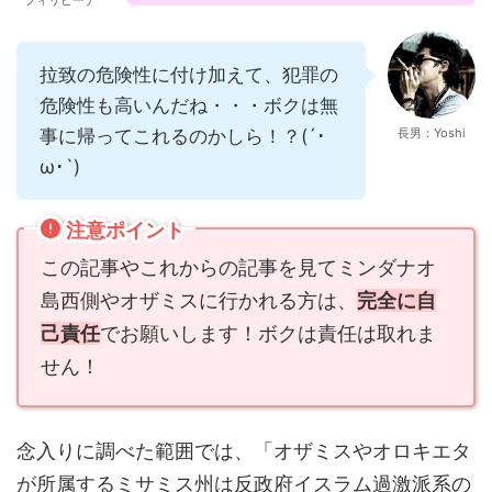
フィリピーナ
拉致の危険性に付け加えて、犯罪の
危険性も高いんだね・・・ボクは無
事に帰ってこれるのかしら！？(´･
長男：Yoshi
ω･`)
注意ポイント
この記事やこれからの記事を見てミンダナオ
島西側やオザミスに行かれる方は、
完全に自
己責任
でお願いします！ボクは責任は取れま
せん！
念入りに調べた範囲では、「オザミスやオロキエタ
が所属するミサミス州は反政府イスラム過激派系の