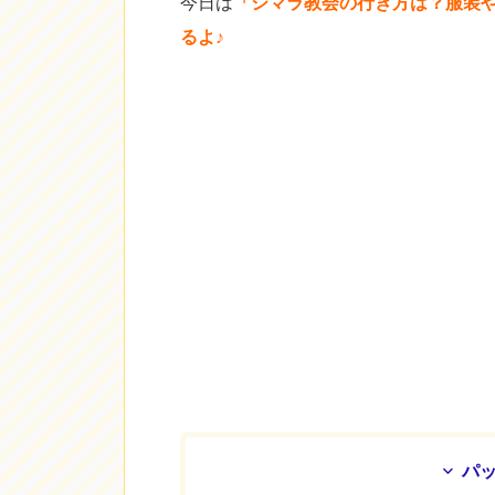
今日は
「シマラ教会の行き方は？服装
るよ♪
パ