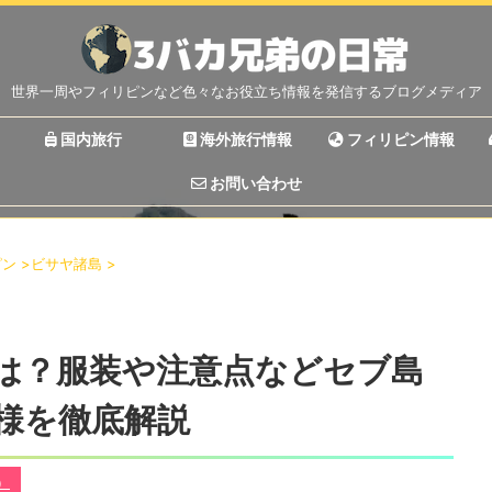
世界一周やフィリピンなど色々なお役立ち情報を発信するブログメディア
国内旅行
海外旅行情報
フィリピン情報
お問い合わせ
ピン
>
ビサヤ諸島
>
は？服装や注意点などセブ島
様を徹底解説
）