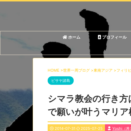
ホーム
プロフィール
HOME
>
世界一周ブログ
>
東南アジア
>
フィリ
ビサヤ諸島
シマラ教会の行き方
で願いが叶うマリア
2014-07-31
2025-07-25
Yoshi（丼