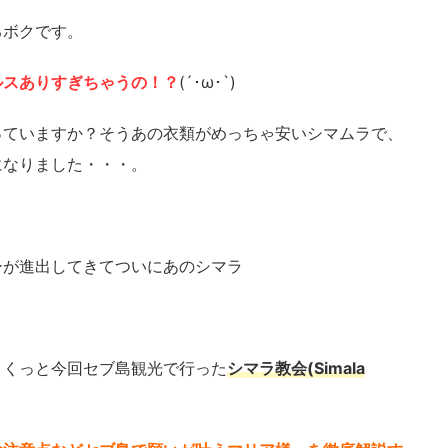
るボクです。
ルスありすぎちゃうの！？
(´･ω･`)
っていますか？そうあの衣類がめっちゃ安いシマムラで、
になりました・・・。
ーが進出してきてついにあのシマラ
さくっと今回セブ島観光で行った
シマラ教会(Simala