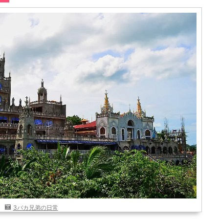
3バカ兄弟の日常