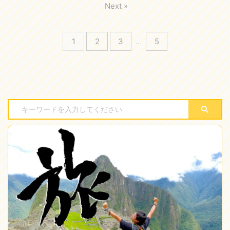
Next »
1
2
3
…
5