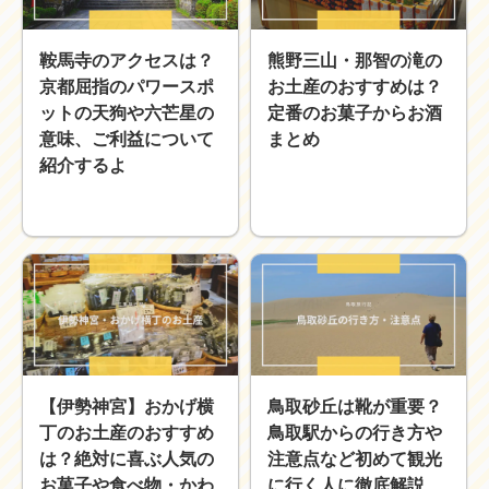
近畿
九州
鞍馬寺のアクセスは？
熊野三山・那智の滝の
世界一周ブログ
京都屈指のパワースポ
お土産のおすすめは？
アフリカ
アジア
ットの天狗や六芒星の
定番のお菓子からお酒
ヨーロッパ
中東
意味、ご利益について
まとめ
北・中南米
東南アジア
紹介するよ
世界一周の準備
Web・ガジェット
スマホ・タブレット
PC・インターネット
ポケモンGO
AND
OR
検索
【伊勢神宮】おかげ横
鳥取砂丘は靴が重要？
丁のお土産のおすすめ
鳥取駅からの行き方や
は？絶対に喜ぶ人気の
注意点など初めて観光
お菓子や食べ物・かわ
に行く人に徹底解説