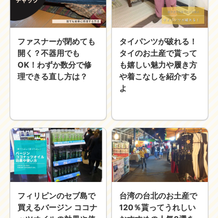
ファスナーが閉めても
タイパンツが破れる！
開く？不器用でも
タイのお土産で貰って
OK！わずか数分で修
も嬉しい魅力や履き方
理できる直し方は？
や着こなしを紹介する
よ
フィリピンのセブ島で
台湾の台北のお土産で
買えるバージン ココナ
120％貰ってうれしい