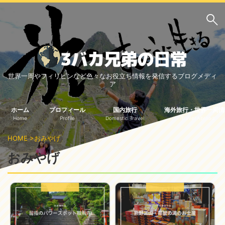
サイト内検索
世界一周やフィリピンなど色々なお役立ち情報を発信するブログメディ
3バカ兄弟のブログ
ア
三男：増田っちのブロ
次男：タクジのブログ
グ
ホーム
プロフィール
国内旅行
海外旅行・世界一周情
Home
Profile
Domestic Travel
Travel Abroad
長男：Yoshiのブログ
HOME
>
おみやげ
ビジネス・ライフハック
おみやげ
車関係
クレジットカード
生活の知恵
国内旅行
中部
中国・四国
北海道・東北
関東