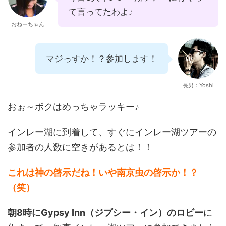
て言ってたわよ♪
おねーちゃん
マジっすか！？参加します！
長男：Yoshi
おぉ～ボクはめっちゃラッキー♪
インレー湖に到着して、すぐにインレー湖ツアーの
参加者の人数に空きがあるとは！！
これは神の啓示だね！いや南京虫の啓示か！？
（笑）
朝8時にGypsy Inn（ジプシー・イン）のロビー
に