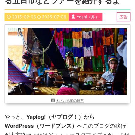
る五日市などツアーを紹介するよ
近畿
九州
2015-02-06
2025-07-06
Yoshi（丼）
広告
世界一周ブログ
アフリカ
アジア
ヨーロッパ
中東
北・中南米
東南アジア
世界一周の準備
Web・ガジェット
スマホ・タブレット
PC・インターネット
ポケモンGO
AND
OR
3バカ兄弟の日常
検索
やっと、
Yaplog!（ヤプログ！）から
WordPress（ワードプレス）
へこのブログの移行
が大方終わったけど・・・カスタマイズとか、まだ