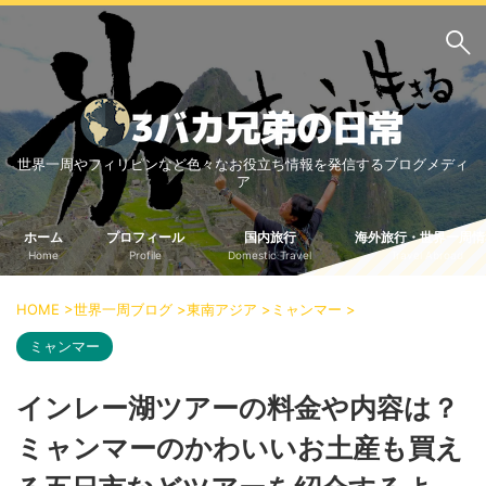
サイト内検索
世界一周やフィリピンなど色々なお役立ち情報を発信するブログメディ
3バカ兄弟のブログ
ア
三男：増田っちのブロ
次男：タクジのブログ
グ
ホーム
プロフィール
国内旅行
海外旅行・世界一周情
Home
Profile
Domestic Travel
Travel Abroad
長男：Yoshiのブログ
ビジネス・ライフハック
HOME
>
世界一周ブログ
>
東南アジア
>
ミャンマー
>
車関係
クレジットカード
ミャンマー
生活の知恵
インレー湖ツアーの料金や内容は？
国内旅行
ミャンマーのかわいいお土産も買え
中部
中国・四国
北海道・東北
関東