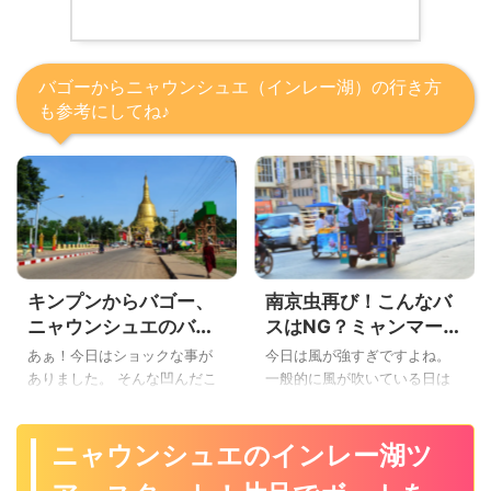
バゴーからニャウンシュエ（インレー湖）の行き方
も参考にしてね♪
キンプンからバゴー、
南京虫再び！こんなバ
ニャウンシュエのバス
スはNG？ミャンマーの
情報！旅行者が気をつ
ローカルバスで気をつ
あぁ！今日はショックな事が
今日は風が強すぎですよね。
けたいバゴーの街の観
ける点を説明するよ
ありました。 そんな凹んだこ
一般的に風が吹いている日は
光について紹介するよ
んばんわ ボクです。 前回は
体感温度が風速が1m/s増すご
チャイティーヨー・パゴダの
とに約1℃ずつ低くなるという
ゴールデンロックを観光しま
説がありますが、南国から帰
ニャウンシュエのインレー湖ツ
したね(*´ω`*) キンプンに戻っ
って来た人には1℃どころでは