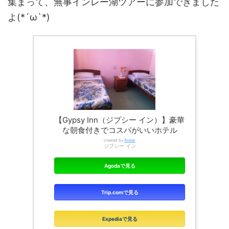
集まって、無事インレー湖ツアーに参加できました
よ(*´ω`*)
【Gypsy Inn（ジプシー イン）】豪華
な朝食付きでコスパがいいホテル
created by
Rinker
ジプシー イン
Agodaで見る
Trip.comで見る
Expediaで見る