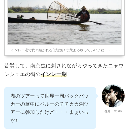
インレー湖で代々継がれる伝統漁！伝統ある物っていいよね・・・・
苦労して、南京虫に刺されながらやってきたニャウ
ンシュエの街の
インレー湖
湖のツアーって世界一周バックパッ
カーの旅中にペルーのチチカカ湖ツ
アーに参加したけど・・・まぁいっ
長男：Yoshi
か♪