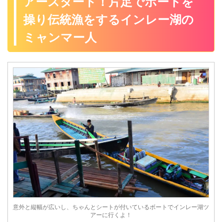
アースタート！片足でボートを
てから、「インレー湖がある
なく・・・そのままお迎えが
ニャウンシュエ」に行くため
くるのでは！？ そんな気にさ
操り伝統漁をするインレー湖の
には「バゴー」の街に行かな
せてくれます。こんにちは
ければなりません！ 今日は
ボクです。 そんな寒さにまつ
ミャンマー人
「キンプンからバゴー、ニャ
わる話といえば、思い出しま
ウンシュエのバス情報！旅行
した！ ミャンマーのバゴーか
者が気をつけたいバゴーの街
らニャウンシュエ（インレー
の観光」について紹介するよ♪
湖）に行くバスで、寒さで死
キンプンからバゴーへの行き
にかけたのですよ(´･ω･`) 今日
方はバスではなくバンで乗り
は「ちょ！！ミャンマーでま
場や注意点 翌朝キンプンの宿
たまた南京虫さんに再会！？
シーサーゲストハウスで朝食
ミャンマーのローカルバスで
を食べ、次の目的地のニ ...
気をつける点とは ...
意外と縦幅が広いし、ちゃんとシートが付いているボートでインレー湖ツ
アーに行くよ！