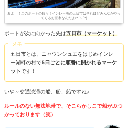
みよ！！このボートの数々！インレー湖の五日市はそれほどみんながやっ
てくるお宝市なんだよ(*´ω`*)
ボートが次に向かった先は
五日市（マーケット）
メモ
五日市とは、ニャウンシュエをはじめインレ
ー湖畔の村で
5日ごとに順番に開かれるマーケ
ット
です！
いや～交通渋滞の船、船、船ですね♪
ルールのない無法地帯で、そこらかしこで船がぶつ
かっております（笑）