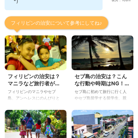
`*)
長男：Yoshi
フィリピンの治安について参考にしてね♪
フィリピンの治安は？
セブ島の治安は？こん
マニラなど旅行者があ
な行動や時期はNG！2
う犯罪や危ない時期、
年間住んだ経験から気
フィリピンのマニラやセブ
セブ島に初めて旅行に行く人
注意点を徹底解説
をつけることを徹底解
島、アンヘレスにのんびりと
やセブ島留学する留学生、親
説
旅行に行こうと考えている
子留学、子連れで旅行に行
人。 セブ島でまたもや真夏の
く、女子旅でリゾートホテル
クリスマスを過ごそうとして
に泊まろうと思っている人
いる、こんにちはYoshiです。
が、心配になるのがセブ島の
フィリピンに何度も旅行に来
治安ですね。 セブ島で2年間働
ている人はフィリピンの治安
いていて、もちろん危険とい