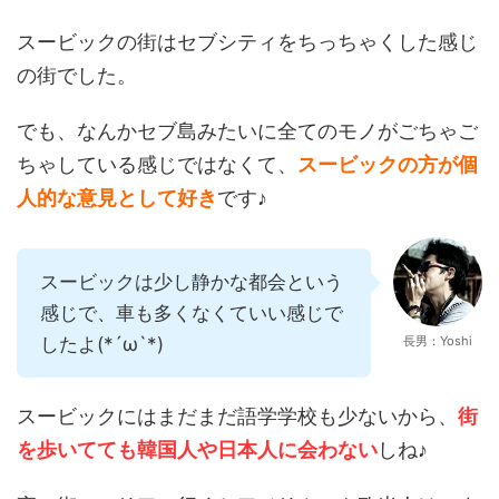
スービックの街はセブシティをちっちゃくした感じ
の街でした。
でも、なんかセブ島みたいに全てのモノがごちゃご
ちゃしている感じではなくて、
スービックの方が個
人的な意見として好き
です♪
スービックは少し静かな都会という
感じで、車も多くなくていい感じで
したよ(*´ω`*)
長男：Yoshi
スービックにはまだまだ語学学校も少ないから、
街
を歩いてても韓国人や日本人に会わない
しね♪