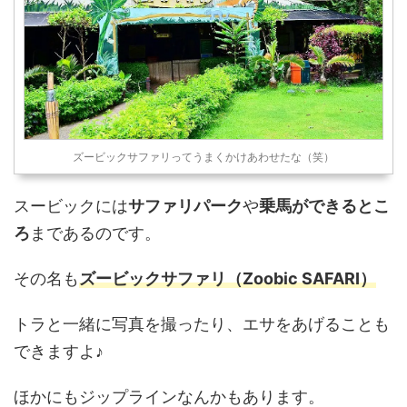
ズービックサファリってうまくかけあわせたな（笑）
スービックには
サファリパーク
や
乗馬ができるとこ
ろ
まであるのです。
その名も
ズービックサファリ（Zoobic SAFARI）
トラと一緒に写真を撮ったり、エサをあげることも
できますよ♪
ほかにもジップラインなんかもあります。