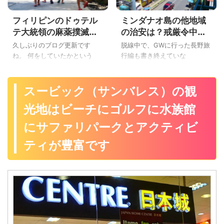
や危険な行動を把握している
われる場所にも行ってしまっ
フィリピンのドゥテル
ミンダナオ島の他地域
から大丈夫ですね。 でも、初
た、こんばんわYoshiです。 日
めてフィリピンのマニラやセ
本に帰国後もちょこちょこセ
テ大統領の麻薬撲滅や
の治安は？戒厳令中だ
ブ島、アンヘレスなどに旅行
ブ島に行ったり、外務省が渡
禁煙の政策が田舎では
けど禁煙令が厳しくな
久しぶりのブログ更新です
脱線中で、GWに行った長野旅
に行く人は治安が心配です
航中止勧告のレベル3「渡航は
影響が大きいのか実体
ったの？
ね。 何をしていたかという
行編も書き終えていな
ね。 フィリピンのマニラから
止めてください！」というミ
験したよ
と、WordPressのテーマを弄
い・・・。 ウチの会社の夏休
セブ島・パラワン島・ミンダ
ンダナオ島の西のオザミスや
っていた、こんばんわYoshiで
みがズレていて、フィリピン
ナオ島・ネグロス島など、レ
オロキエタに行かないといけ
す。 さて、そんなご機嫌なボ
のミンダナオ島＆セブ島旅行
スービック（サンバレス）の観
イテ島とバギオ以外に行った
ない事もあったけど・・・。
クだけど、フィリピンの大統
に来ている、こんにちはYoshi
ボクとして、フィリピンの治
セブ島で働いていた＆フィリ
光地はビーチにゴルフに水族館
領がロドリゴ・ドゥテルテ氏
です。 「ミンダナオ島って、
安についてちゃんと説明して
ピンによく行くボクとして
になりました。 ドゥテルテ大
ISと戦闘していて危ないんじ
にサファリパークとアクティビ
おかねば ...
は、フ ...
統領が就任して1ヵ月後にフィ
ゃ！？」って、ボクもくるま
リピンのミンダナオ島に行っ
で心配でしたよ・・・。 みな
ティが豊富です
たので、フィリピン国内の影
さんは、ミンダナオ島の治安
響をレポートしますね！ とい
が大丈夫か知りたいと思いま
うことで、今日は「フィリピ
す。 ということで、今日は
ンのドゥテルテ大統領の麻薬
久々のフィリピンブログで
撲滅や禁煙の政策が田舎では
「戒厳令中のフィリピンのミ
影響が大きいのか」実体験し
ンダナオ島の他地域の治安
たよ♪ 影響力大！フィリピンの
は？禁煙令が厳しくなった」
ドゥテルテ大統領の麻薬・大
を書くよ♪ 戒厳令中！ミンダナ