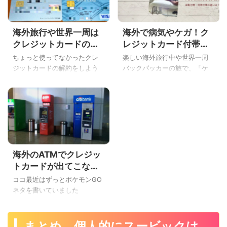
海外旅行や世界一周は
海外で病気やケガ！ク
クレジットカードの海
レジットカード付帯の
外キャッシングが両替
海外旅行保険の自動付
ちょっと使ってなかったクレ
楽しい海外旅行中や世界一周
よりもお得な理由を説
帯・利用付帯の違いや
ジットカードの解約をしよう
バックパッカーの旅で、「ケ
明するよ
注意点、裏ワザを実体
と思ったら・・・。 ちょうど
ガや病気になって、海外の病
験で徹底解説
更新月がきていて年会費を取
院に行きたい！」と思ったア
られた、こんにちはYoshiで
ナタ！ 海外の病院診療ってめ
す。 ココ、お金にまつわるこ
っちゃ高くて、盲腸の場合は
とだからめっちゃ大事です！
ヨーロッパだと100万円越え、
でも、「普通にUSドルや日本
アメリカだと300万円近くして
円からレートのいい両替所で
救急車も有料です。 そんな世
海外のATMでクレジッ
両替するだけでしょ？」と思
界一周バックパッカーの間で
っているアナタは損をしてい
は有名な話から入った、こん
トカードが出てこない
ますよ！ 実は、クレジットカ
にちはYoshiです。 海外旅行や
事を人生初経験したの
ココ最近はずっとポケモンGO
ードの海外キャッシングはお
世界一周中でも、安心して病
で注意点と対応を説明
ネタを書いていました
得なレートで現地通貨を手に
院に行けるように海外旅行保
するよ
が・・・。 しばらくぶりの旅
入れる事ができます。 という
険に加入したいですね♪ でも、
行情報のブログネタを書く、
ことで、今日は「海外旅行や
「海外旅行保険って、高いで
こんばんわYoshiです。 ウチの
まとめ 個人的にスービックは