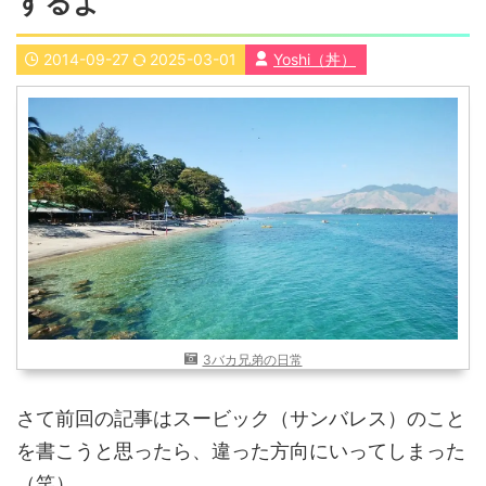
するよ
近畿
九州
2014-09-27
2025-03-01
Yoshi（丼）
世界一周ブログ
アフリカ
アジア
ヨーロッパ
中東
北・中南米
東南アジア
世界一周の準備
Web・ガジェット
スマホ・タブレット
PC・インターネット
ポケモンGO
AND
OR
3バカ兄弟の日常
検索
さて前回の記事はスービック（サンバレス）のこと
を書こうと思ったら、違った方向にいってしまった
（笑）