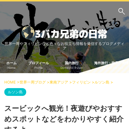
サイト内検索
世界一周やフィリピンなど色々なお役立ち情報を発信するブログメディ
3バカ兄弟のブログ
ア
三男：増田っちのブロ
次男：タクジのブログ
グ
ホーム
プロフィール
国内旅行
海外旅行・世界一周情
Home
Profile
Domestic Travel
Travel Abroad
長男：Yoshiのブログ
ビジネス・ライフハック
HOME
>
世界一周ブログ
>
東南アジア
>
フィリピン
>
ルソン島
>
車関係
クレジットカード
ルソン島
生活の知恵
スービックへ観光！夜遊びやおすす
国内旅行
めスポットなどをわかりやすく紹介
中部
中国・四国
北海道・東北
関東