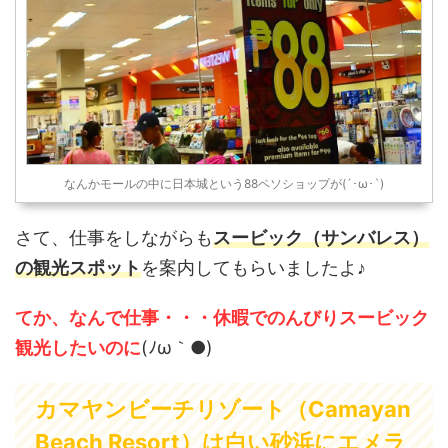
麻撲滅、喫煙禁止の ...
オ島のオザミスとオロキエタ
の西ミ ...
なんかモールの中に日本城という88ペソショップが(´･ω･`)
さて、仕事をしながらも
スービック（サンバレス）
の観光スポット
を案内してもらいましたよ♪
てか、なんで仕事・・・休暇でのんびりスービック
観光したいのに
(ﾉω｀●)
カマヤンビーチリゾート（Camayan
Beach Resort）は白い砂浜にエメラ