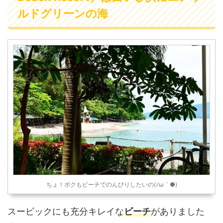
ルドグリーンの海
ちょ！ボクもビーチでのんびりしたいの(ﾉω｀●)
スービックにも充分キレイな
ビーチ
がありました