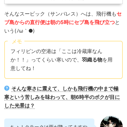
そんなスービック（サンバレス）へは、飛行機も
セ
ブ島からの直行便は朝の5時にセブ島を飛び立つ
と
いう(ﾉω｀●)
メモ
フィリピンの空港は「ここは冷蔵庫なん
か！！」ってくらい寒いので、
羽織る物
を用
意してね！
そんな寒さに震えて、しかも飛行機の中まで極
寒という苦しみを味わって、朝6時半のボクが目に
した光景は？