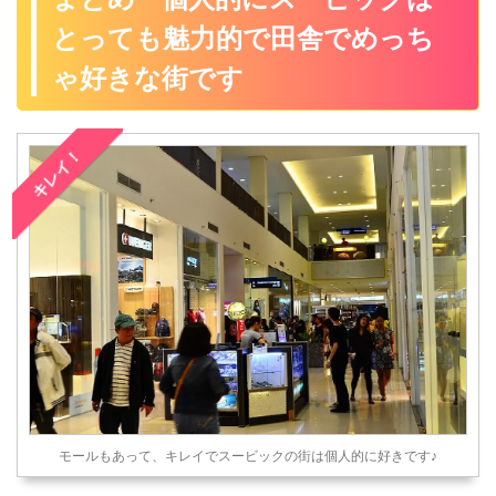
世界一周はクレジットカード
しょ？」ってアナタ！ はてな
会社は夏休みの時期がずれて
の海外キャッシングが両替よ
クレジットカード付帯の海外
とっても魅力的で田舎でめっち
いて、先週一週間早めの夏休
りもお得な理由」を説明する
旅行保険を知っ ...
みを取って、フィリピンのミ
ゃ好きな街です
...
ンダナオ島のオザミスとオロ
キエタに行ってました。 いつ
もボクは、海外のATMでクレ
ジットカードの海外キャッシ
キレイ！
ングで現地通貨を用意してい
ます。 周りの旅友達は海外の
ATMでクレジットカードなど
が出てこない経験があったけ
ど、幸いな事にボクは今まで
一度もなかったの。 しかし、
今回の旅でマニラ空港のAT ...
モールもあって、キレイでスービックの街は個人的に好きです♪