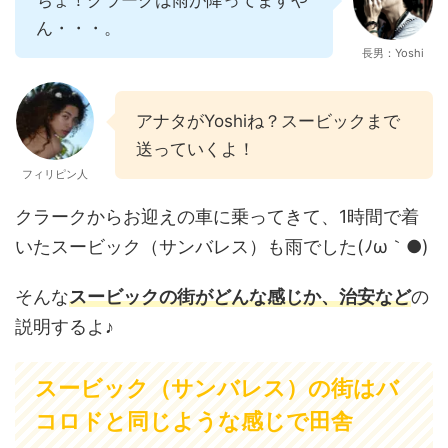
ちょ！クラークは雨が降ってますや
ん・・・。
長男：Yoshi
アナタがYoshiね？スービックまで
送っていくよ！
フィリピン人
クラークからお迎えの車に乗ってきて、1時間で着
いたスービック（サンバレス）も雨でした(ﾉω｀●)
そんな
スービックの街がどんな感じか、治安など
の
説明するよ♪
スービック（サンバレス）の街はバ
コロドと同じような感じで田舎